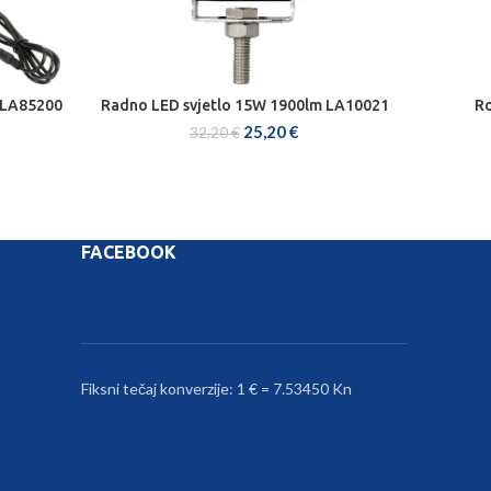
 LA85200
Radno LED svjetlo 15W 1900lm LA10021
Ro
DODAJ U KOŠARICU
25,20
€
32,20
€
FACEBOOK
Fiksni tečaj konverzije: 1 € = 7.53450 Kn