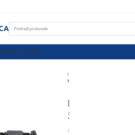
ICA
A
KONTAKT
TRGOVINA
Početna
Oprema poljoprivrednih s
Hidraulična topling poluga TCVHN 
Hidraulična t
546mm kat. 2
400,50
€
511,75
€