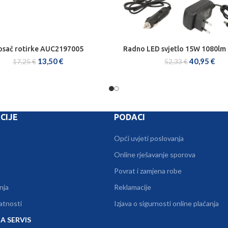
osač rotirke AUC2197005
Radno LED svjetlo 15W 1080lm
DODAJ U KOŠARICU
DODAJ U KOŠARICU
13,50
€
40,95
€
17,25
€
52,33
€
CIJE
PODACI
Opći uvjeti poslovanja
Online rješavanje sporova
Povrat i zamjena robe
nja
Reklamacije
vatnosti
Izjava o sigurnosti online plaćanja
A SERVIS