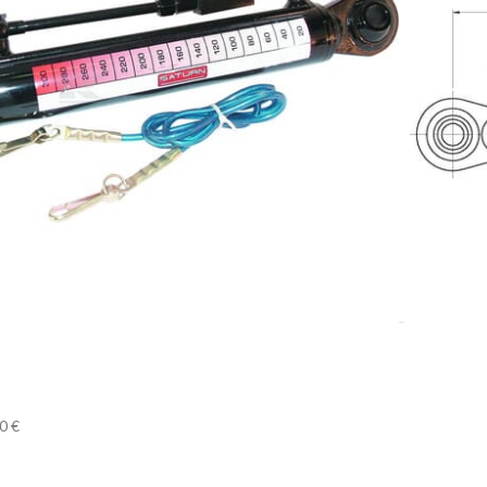
DODAJ U KOŠARICU
 strojeva
,
Topling poluge
0 €