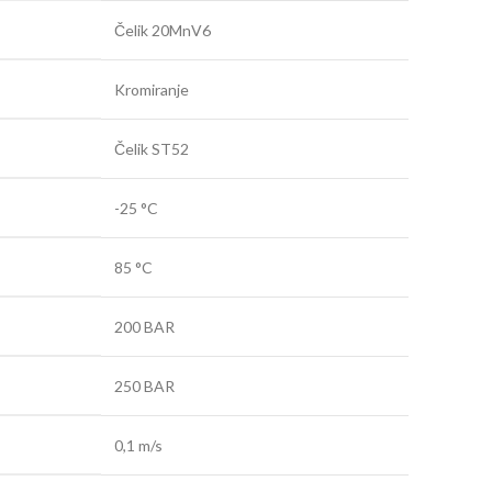
Čelik 20MnV6
Kromiranje
Čelik ST52
-25 °C
85 °C
200 BAR
250 BAR
0,1 m/s