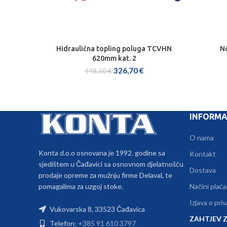
Hidraulična topling poluga TCVHN
N
DODAJ U KOŠARICU
620mm kat. 2
326,70
€
448,50
€
INFORMA
O nama
Konta d.o.o osnovana je 1992. godine sa
Kontakt
sjedištem u Čađavici sa osnovnom djelatnošću
Dostava
prodaje opreme za mužnju firme Delaval, te
pomagalima za uzgoj stoke.
Načini plaća
Izjava o pri
Vukovarska 8, 33523 Čađavica
ZAHTJEV Z
Telefon:
+385 91 610 3797