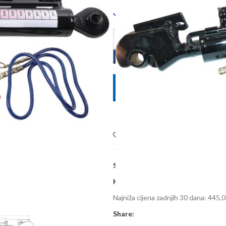
Dostupno
POŠALJITE UPIT
Dodaj na listu želja
SKU:
TCVHN356323022
Kategorije:
Oprema poljoprivrednih
Najniža cijena zadnjih 30 dana:
445,0
Share: