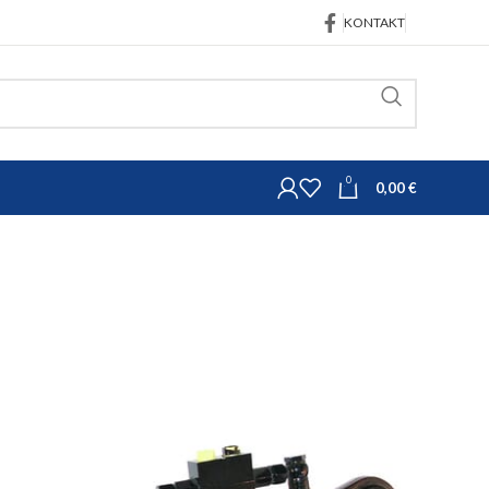
KONTAKT
0
0,00
€
trojeva
Topling poluge
546mm kat. 2
opling poluga TCVHN