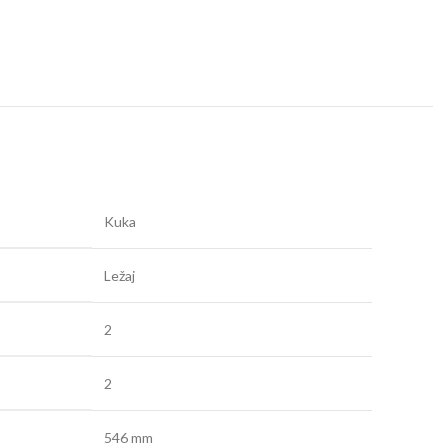
Kuka
Ležaj
2
2
546 mm