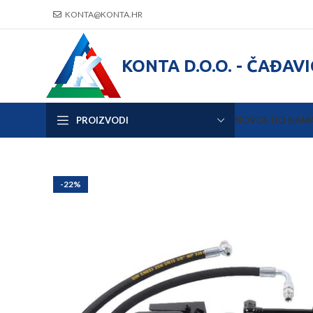
KONTA@KONTA.HR
KONTA D.O.O. - ČAĐAV
PROIZVODI
NOVOSTI
O NAM
-22%