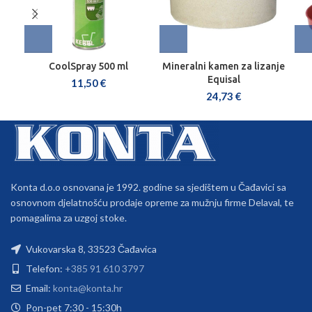
CoolSpray 500 ml
Mineralni kamen za lizanje
Equisal
11,50
€
24,73
€
Konta d.o.o osnovana je 1992. godine sa sjedištem u Čađavici sa
osnovnom djelatnošću prodaje opreme za mužnju firme Delaval, te
pomagalima za uzgoj stoke.
Vukovarska 8, 33523 Čađavica
Telefon:
+385 91 610 3797
Email:
konta@konta.hr
Pon-pet 7:30 - 15:30h