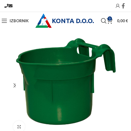
KONTA D.O.O.
0
IZBORNIK
0,00
€
Povećajte sliku