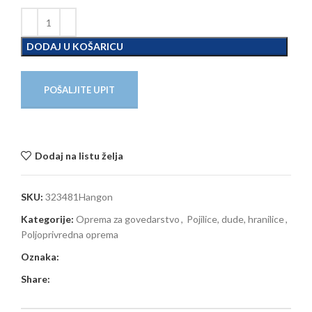
DODAJ U KOŠARICU
POŠALJITE UPIT
Dodaj na listu želja
SKU:
323481Hangon
Kategorije:
Oprema za govedarstvo
,
Pojilice, dude, hranilice
,
Poljoprivredna oprema
Oznaka:
Share: