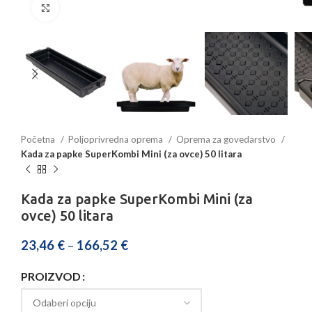
Povećajte sliku
Početna
Poljoprivredna oprema
Oprema za govedarstvo
Kada za papke SuperKombi Mini (za ovce) 50 litara
Kada za papke SuperKombi Mini (za
ovce) 50 litara
23,46
€
–
166,52
€
PROIZVOD