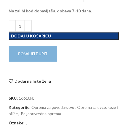
Na zalihi kod dobavljača, dobava 7-10 dana.
DODAJ U KOŠARICU
POŠALJITE UPIT
Dodaj na listu želja
SKU:
16610kb
Kategorije:
Oprema za govedarstvo
,
Oprema za ovce, koze i
piliće
,
Poljoprivredna oprema
Oznake:
,