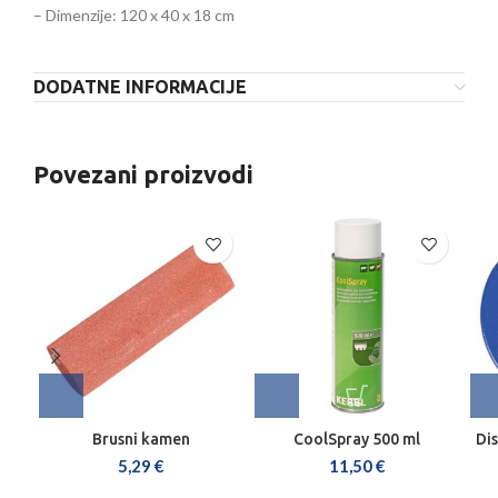
– Dimenzije: 120 x 40 x 18 cm
DODATNE INFORMACIJE
Povezani proizvodi
Brusni kamen
CoolSpray 500 ml
Dis
5,29
€
11,50
€