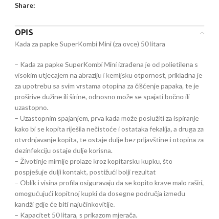
Share:
OPIS
Kada za papke SuperKombi Mini (za ovce) 50 litara
– Kada za papke SuperKombi Mini izrađena je od polietilena s
visokim utjecajem na abraziju i kemijsku otpornost, prikladna je
za upotrebu sa svim vrstama otopina za čišćenje papaka, te je
proširive dužine ili širine, odnosno može se spajati bočno ili
uzastopno.
– Uzastopnim spajanjem, prva kada može poslužiti za ispiranje
kako bi se kopita riješila nečistoće i ostataka fekalija, a druga za
otvrdnjavanje kopita, te ostaje dulje bez prljavštine i otopina za
dezinfekciju ostaje dulje korisna.
– Životinje mirnije prolaze kroz kopitarsku kupku, što
pospješuje dulji kontakt, postižući bolji rezultat
– Oblik i visina profila osiguravaju da se kopito krave malo raširi,
omogućujući kopitnoj kupki da dosegne područja između
kandži gdje će biti najučinkovitije.
– Kapacitet 50 litara, s prikazom mjerača.