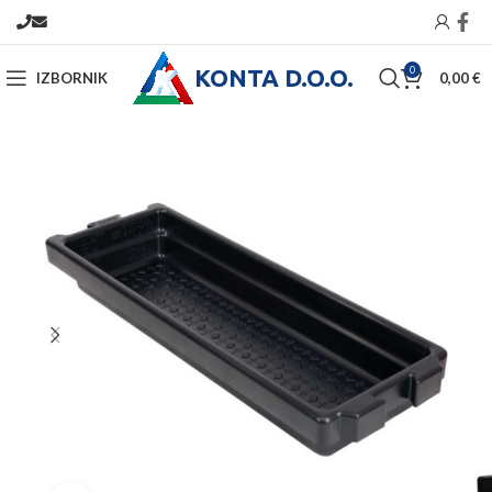
KONTA D.O.O.
0
IZBORNIK
0,00
€