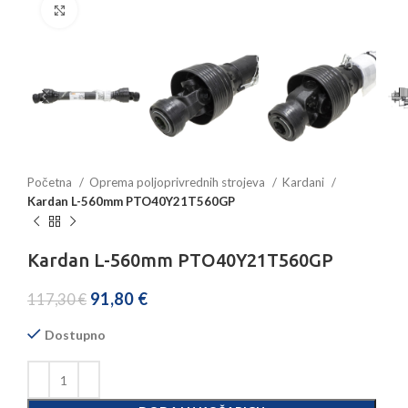
Povećajte sliku
Početna
Oprema poljoprivrednih strojeva
Kardani
Kardan L-560mm PTO40Y21T560GP
Kardan L-560mm PTO40Y21T560GP
91,80
€
117,30
€
Dostupno