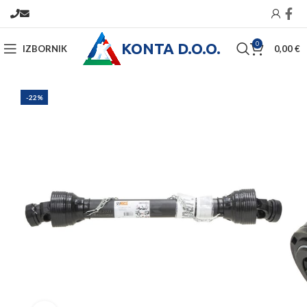
KONTA D.O.O.
0
IZBORNIK
0,00
€
-22%