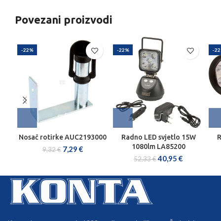
Povezani proizvodi
-22%
-22%
-2
Nosač rotirke AUC2193000
Radno LED svjetlo 15W
R
1080lm LA85200
7,29
€
9,32
€
40,95
€
52,33
€