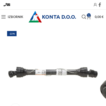
KONTA D.O.O.
0
IZBORNIK
0,00
€
-22%