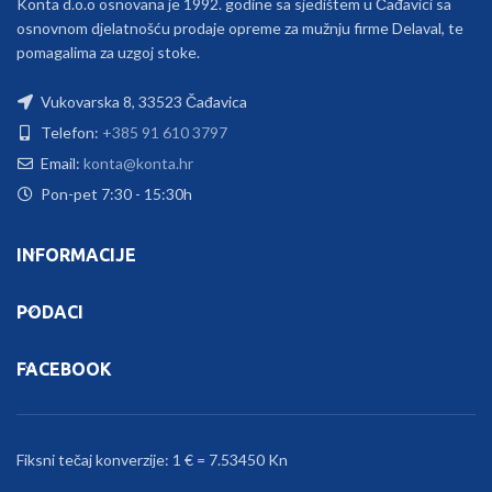
Konta d.o.o osnovana je 1992. godine sa sjedištem u Čađavici sa
osnovnom djelatnošću prodaje opreme za mužnju firme Delaval, te
pomagalima za uzgoj stoke.
Vukovarska 8, 33523 Čađavica
Telefon:
+385 91 610 3797
Email:
konta@konta.hr
Pon-pet 7:30 - 15:30h
INFORMACIJE
PODACI
FACEBOOK
Fiksni tečaj konverzije: 1 € = 7.53450 Kn