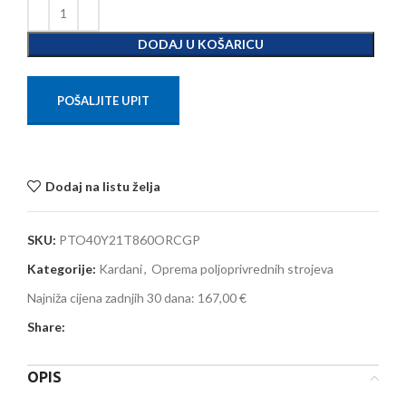
DODAJ U KOŠARICU
POŠALJITE UPIT
Dodaj na listu želja
SKU:
PTO40Y21T860ORCGP
Kategorije:
Kardani
,
Oprema poljoprivrednih strojeva
Najniža cijena zadnjih 30 dana:
167,00 €
Share:
OPIS