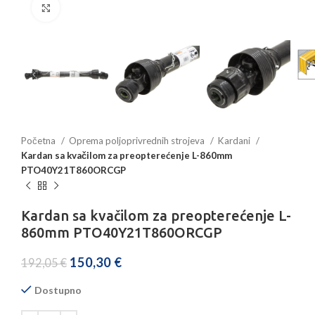
Povećajte sliku
Početna
Oprema poljoprivrednih strojeva
Kardani
Kardan sa kvačilom za preopterećenje L-860mm
PTO40Y21T860ORCGP
Kardan sa kvačilom za preopterećenje L-
860mm PTO40Y21T860ORCGP
150,30
€
192,05
€
Dostupno