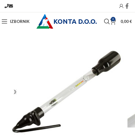
KONTA D.O.O.
0
IZBORNIK
0,00
€