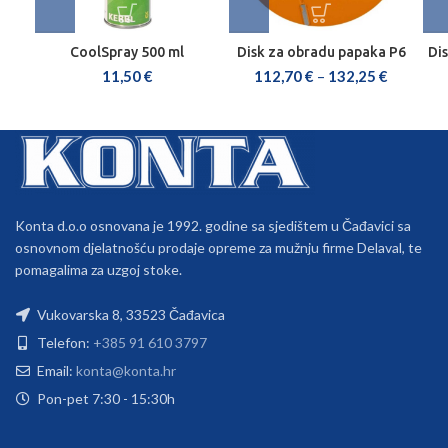
CoolSpray 500 ml
Disk za obradu papaka P6
Dis
11,50
€
112,70
€
–
132,25
€
Konta d.o.o osnovana je 1992. godine sa sjedištem u Čađavici sa
osnovnom djelatnošću prodaje opreme za mužnju firme Delaval, te
pomagalima za uzgoj stoke.
Vukovarska 8, 33523 Čađavica
Telefon:
+385 91 610 3797
Email:
konta@konta.hr
Pon-pet 7:30 - 15:30h