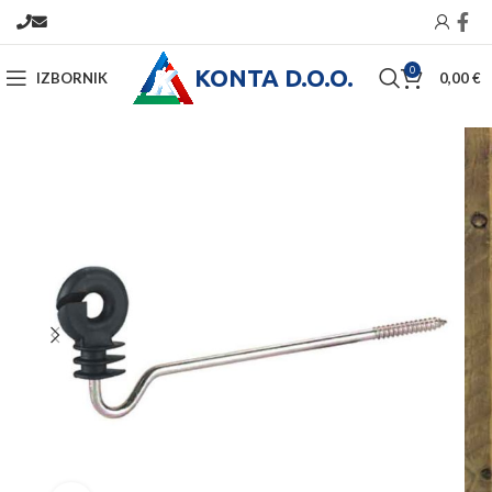
KONTA D.O.O.
0
IZBORNIK
0,00
€