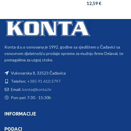
12,59
€
Konta d.o.o osnovana je 1992. godine sa sjedištem u Čađavici sa
osnovnom djelatnošću prodaje opreme za mužnju firme Delaval, te
pomagalima za uzgoj stoke.
Vukovarska 8, 33523 Čađavica
Telefon:
+385 91 610 3797
Email:
konta@konta.hr
Pon-pet 7:30 - 15:30h
INFORMACIJE
PODACI