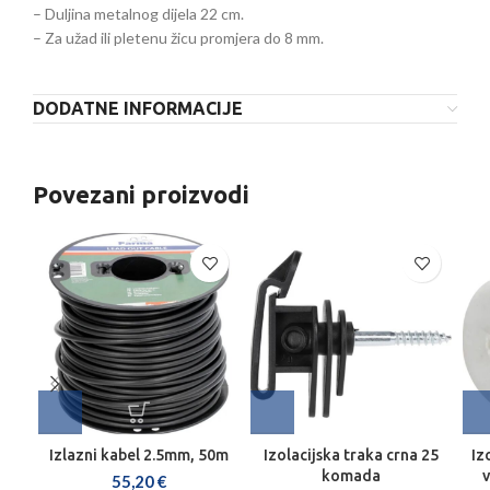
– Duljina metalnog dijela 22 cm.
– Za užad ili pletenu žicu promjera do 8 mm.
DODATNE INFORMACIJE
Povezani proizvodi
Izlazni kabel 2.5mm, 50m
Izolacijska traka crna 25
Iz
komada
55,20
€