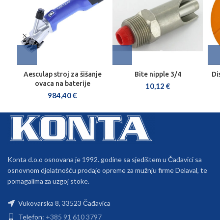
Aesculap stroj za šišanje
Bite nipple 3/4
Di
ovaca na baterije
10,12
€
984,40
€
Konta d.o.o osnovana je 1992. godine sa sjedištem u Čađavici sa
osnovnom djelatnošću prodaje opreme za mužnju firme Delaval, te
pomagalima za uzgoj stoke.
Vukovarska 8, 33523 Čađavica
Telefon:
+385 91 610 3797