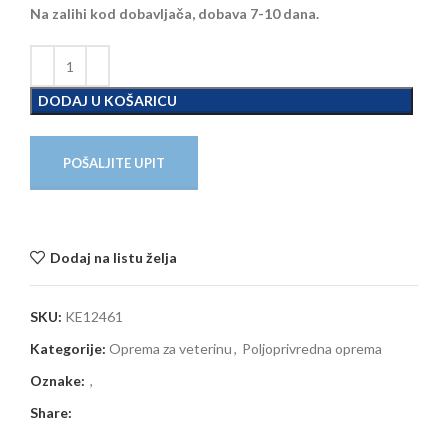
Na zalihi kod dobavljača, dobava 7-10 dana.
DODAJ U KOŠARICU
POŠALJITE UPIT
Dodaj na listu želja
SKU:
KE12461
Kategorije:
Oprema za veterinu
,
Poljoprivredna oprema
Oznake:
,
Share: