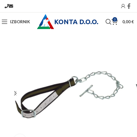
KONTA D.O.O.
0
IZBORNIK
0,00
€