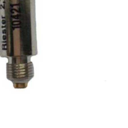
za njegu životinja
,
Poljoprivredna oprema