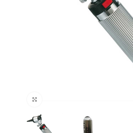
Povećajte sliku