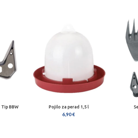
n Tip BBW
Pojilo za perad 1,5 l
Se
DODAJ U KOŠARICU
6,90
€