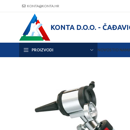
KONTA@KONTA.HR
KONTA D.O.O. - ČAĐAV
PROIZVODI
NOVOSTI
O NAM