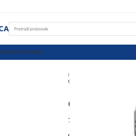
ICA
A
KONTAKT
TRGOVINA
Početna
Poljoprivredna oprema
Otoskop za bateriju sa 3 lijevka
Otoskop za bat
18,30
€
–
118,04
€
PROIZVOD