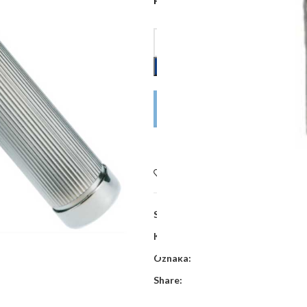
DODAJ U KOŠARICU
POŠALJITE UPIT
Dodaj na listu želja
SKU:
HH68710
Kategorije:
Kirurški pribor i pribor 
Oznaka:
Share: