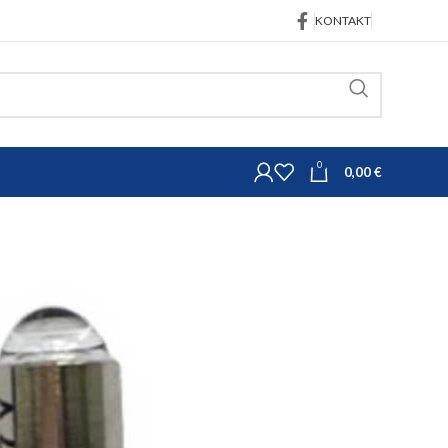
KONTAKT
0
0,00
€
Kirurški pribor i pribor za njegu životinja
eriju sa 3 lijevka