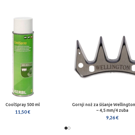
CoolSpray 500 ml
Gornji nož za šišanje Wellingto
DODAJ U KOŠARICU
DODAJ U KOŠARICU
– 4,5 mm/4 zuba
11,50
€
9,26
€