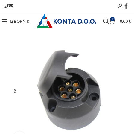
KONTA D.O.O.
0
IZBORNIK
0,00
€