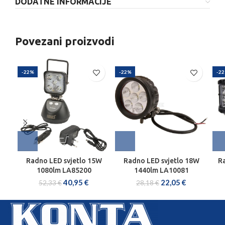
DODATNE INFORMACIJE
Povezani proizvodi
-22%
-22%
-2
Radno LED svjetlo 15W
Radno LED svjetlo 18W
Ra
1080lm LA85200
1440lm LA10081
40,95
€
22,05
€
52,33
€
28,18
€