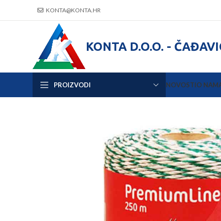
KONTA@KONTA.HR
KONTA D.O.O. - ČAĐAV
PROIZVODI
NOVOSTI
O NAM