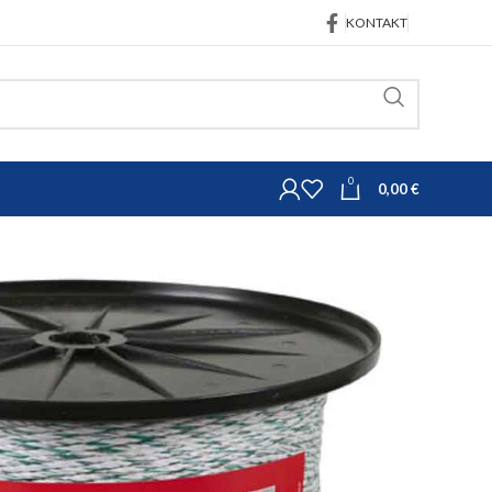
KONTAKT
0
0,00
€
Pletena žica PremiumLine
PremiumLine