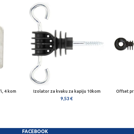
fi, 4 kom
Izolator za kvaku za kapiju 10kom
Offset pr
DODAJ U KOŠARICU
9,53
€
FACEBOOK