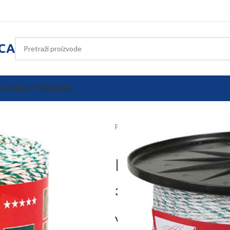
ICA
A
KONTAKT
TRGOVINA
Početna
Električni pastiri
Vodiči
Pletena žica 
31,97
€
–
128,23
€
VELIČINA