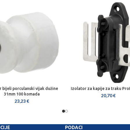
r bijeli porculanski vijak dužine
Izolator za kapije za traku Pro
DODAJ U KOŠARICU
DODAJ U KOŠARICU
31mm 100 komada
20,70
€
23,23
€
CIJE
PODACI