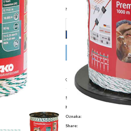
Na zalihi kod dobavljača, dobava 
DODAJ U KOŠARICU
POŠALJITE UPIT
Dodaj na listu želja
SKU:
KE441550
Kategorije:
Električni pastiri
,
Vodič
Oznaka:
Share: