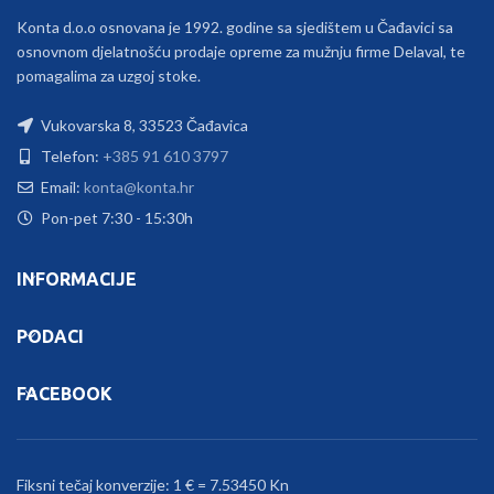
Konta d.o.o osnovana je 1992. godine sa sjedištem u Čađavici sa
osnovnom djelatnošću prodaje opreme za mužnju firme Delaval, te
pomagalima za uzgoj stoke.
Vukovarska 8, 33523 Čađavica
Telefon:
+385 91 610 3797
Email:
konta@konta.hr
Pon-pet 7:30 - 15:30h
INFORMACIJE
PODACI
FACEBOOK
Fiksni tečaj konverzije: 1 € = 7.53450 Kn