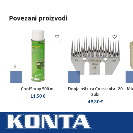
Povezani proizvodi
CoolSpray 500 ml
Donja oštrica Constanta- 20
Min
zubi
11,50
€
48,30
€