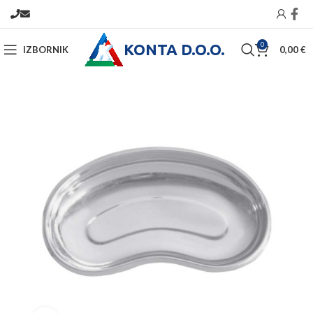
KONTA D.O.O.
0
IZBORNIK
0,00
€