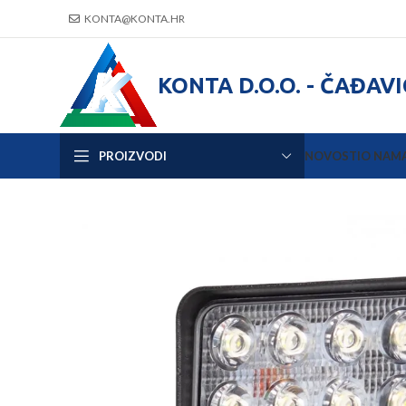
KONTA@KONTA.HR
KONTA D.O.O. - ČAĐAV
PROIZVODI
NOVOSTI
O NAM