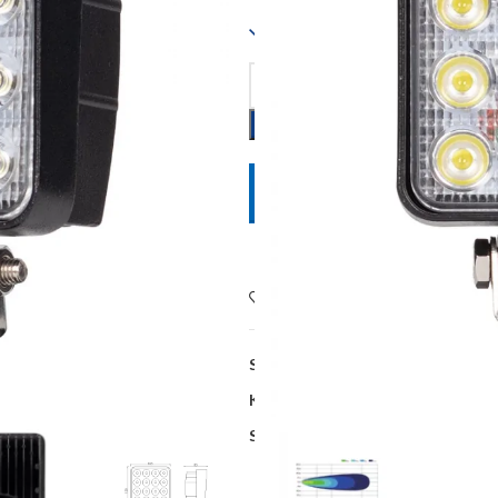
Dostupno
POŠALJITE UPIT
Dodaj na listu želja
SKU:
L0081
Kategorije:
Oprema poljoprivrednih
Share: