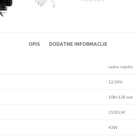
OPIS
DODATNE INFORMACIJE
radno svjetlo
12/24V
108×128 mm
2100 LM
43W