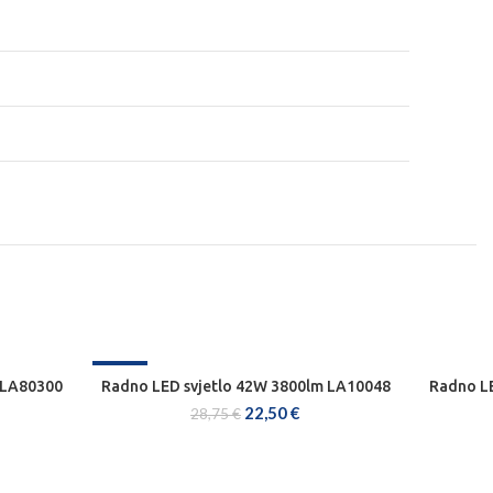
-22%
 LA80300
Radno LED svjetlo 42W 3800lm LA10048
Radno LE
DODAJ U KOŠARICU
22,50
€
28,75
€