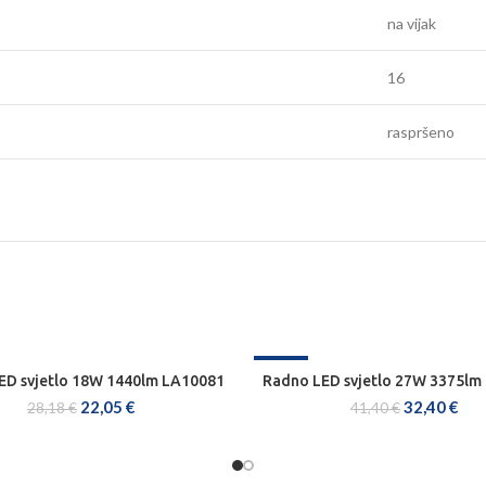
na vijak
16
raspršeno
-22%
ED svjetlo 18W 1440lm LA10081
Radno LED svjetlo 27W 3375lm
DODAJ U KOŠARICU
DODAJ U KOŠARICU
22,05
€
32,40
€
28,18
€
41,40
€