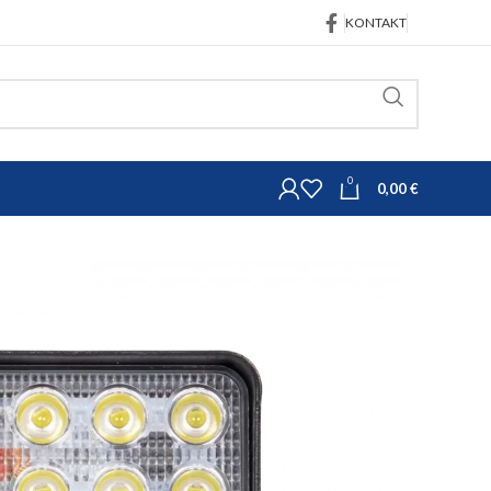
KONTAKT
0
0,00
€
trojeva
Osvjetljenje
081
jetlo 43W 2100lm