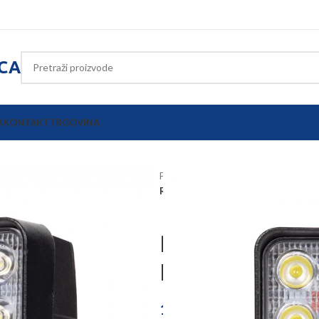
ICA
A
KONTAKT
TRGOVINA
Početna
Oprema poljoprivrednih s
Radno LED svjetlo 43W 2100lm L0
Radno LED sv
L0081
15,53
€