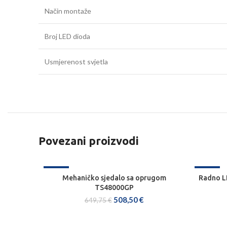
Način montaže
Broj LED dioda
Usmjerenost svjetla
Povezani proizvodi
-22%
-22%
Mehaničko sjedalo sa oprugom
Radno L
DODAJ U KOŠARICU
TS48000GP
508,50
€
649,75
€