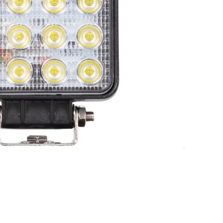
DODAJ U KOŠARICU
 strojeva
,
Osvjetljenje