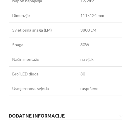
Napon napajanja
12/24V
Dimenzije
111×124 mm
Svjetlosna snaga (LM)
3800 LM
Snaga
30W
Način montaže
na vijak
Broj LED dioda
30
Usmjerenost svjetla
raspršeno
DODATNE INFORMACIJE