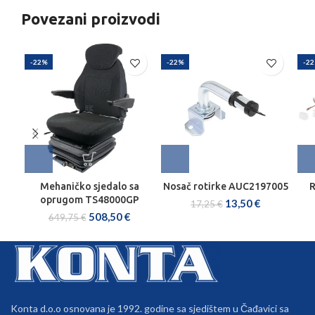
Povezani proizvodi
-22%
-22%
-2
Mehaničko sjedalo sa
Nosač rotirke AUC2197005
R
oprugom TS48000GP
13,50
€
17,25
€
508,50
€
649,75
€
Konta d.o.o osnovana je 1992. godine sa sjedištem u Čađavici sa