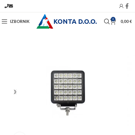
KONTA D.O.O.
0
IZBORNIK
0,00
€