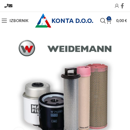
KONTA D.O.O.
0
IZBORNIK
0,00
€