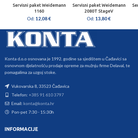
Servisni paket Weidemann
Servisni paket Weidemann
Se
1160
2080T StageV
Od:
12,08
€
Od:
13,80
€
Konta d.o.o osnovana je 1992. godine sa sjedištem u Čađavici sa
osnovnom djelatnošću prodaje opreme za mužnju firme Delaval, te
pomagalima za uzgoj stoke.
Vukovarska 8, 33523 Čađavica
Telefon:
+385 91 610 3797
Email:
konta@konta.hr
Pon-pet 7:30 - 15:30h
INFORMACIJE