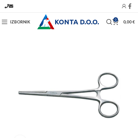
KONTA D.O.O.
0
IZBORNIK
0,00
€