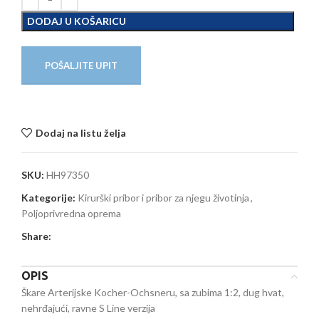
DODAJ U KOŠARICU
POŠALJITE UPIT
Dodaj na listu želja
SKU:
HH97350
Kategorije:
Kirurški pribor i pribor za njegu životinja
,
Poljoprivredna oprema
Share:
OPIS
Škare Arterijske Kocher-Ochsneru, sa zubima 1:2, dug hvat,
nehrđajući, ravne S Line verzija