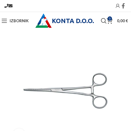
KONTA D.O.O.
0
IZBORNIK
0,00
€