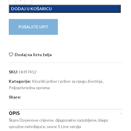
DODAJ U KOŠARICU
POŠALJITE UPIT
Dodaj na listu želja
SKU:
HH97412
Kategorije:
Kirurški pribor i pribor za njegu životinja
,
Poljoprivredna oprema
Share:
OPIS
Škare Doyenove crijevne, dijagonalno nazubljene, blago
opružne nehrđajuće, ravne S Line verzija