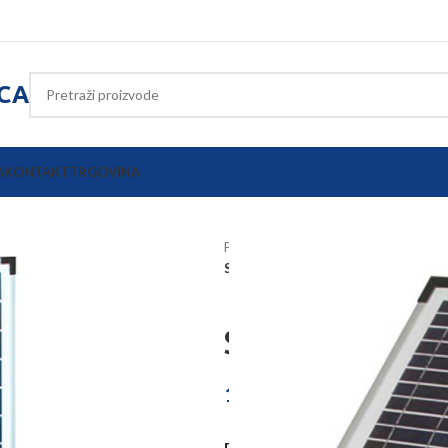
ICA
A
KONTAKT
TRGOVINA
Početna
Električni pastiri
Ostali 
Solarni modul za Mobil Power A i A
Solarni modul
165,60
€
–
219,65
€
PROIZVOD