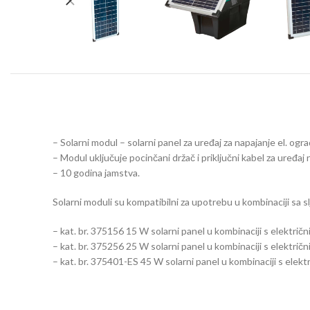
– Solarni modul – solarni panel za uređaj za napajanje el. ogra
– Modul uključuje pocinčani držač i priključni kabel za uređaj n
– 10 godina jamstva.
Solarni moduli su kompatibilni za upotrebu u kombinaciji sa s
– kat. br. 375156 15 W solarni panel u kombinaciji s elektr
– kat. br. 375256 25 W solarni panel u kombinaciji s elektri
– kat. br. 375401-ES 45 W solarni panel u kombinaciji s elek