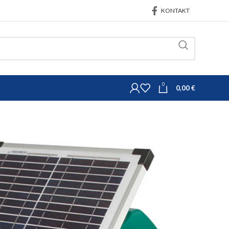
KONTAKT
0
0,00
€
pribor za električne pastire
D
 za Mobil Power A i AD