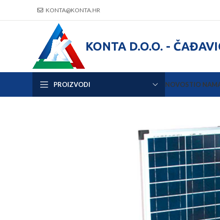
KONTA@KONTA.HR
KONTA D.O.O. - ČAĐAV
PROIZVODI
NOVOSTI
O NAM