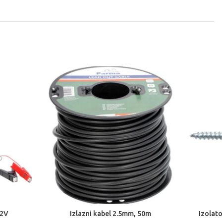
12V
Izlazni kabel 2.5mm, 50m
Izolat
DODAJ U KOŠARICU