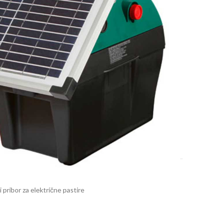
7-10 dana.
i pribor za električne pastire