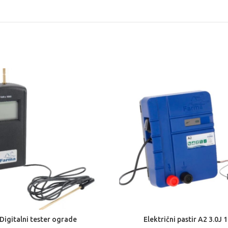
Digitalni tester ograde
Električni pastir A2 3.0J 
DODAJ U KOŠARICU
DODAJ U KOŠARICU