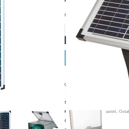
Na zalihi kod dobavljača, dobava 
DODAJ U KOŠARICU
POŠALJITE UPIT
Dodaj na listu želja
SKU:
KE375156
Kategorije:
Električni pastiri
,
Ostal
Oznake:
,