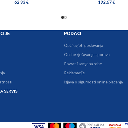
62,33
€
192,67
€
CIJE
PODACI
Opći uvjeti poslovanja
Online rješavanje sporova
Povrat i zamjena robe
nja
Reklamacije
vatnosti
Izjava o sigurnosti online plaćanja
A SERVIS