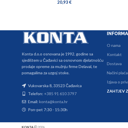
20,93
€
INFORMA
O nama
Konta d.o.o osnovana je 1992. godine sa
Kontakt
sjedištem u Čađavici sa osnovnom djelatnošću
Dostava
prodaje opreme za mužnju firme Delaval, te
pomagalima za uzgoj stoke.
Načini plaća
Izjava o pri
Vukovarska 8, 33523 Čađavica
ZAHTJEV Z
Telefon:
+385 91 610 3797
Email:
konta@konta.hr
Pon-pet 7:30 - 15:30h
KONTA
2026