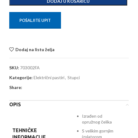
DODAJ U KOŠARICU
POŠALJITE UPIT
Dodaj na listu želja
SKU:
703002FA
Kategorije:
Električni pastiri
,
Stupci
Share:
OPIS
Izrađen od
opružnog čelika
TEHNIČKE
S velikim gornjim
izolatorom
INFORMACIJE