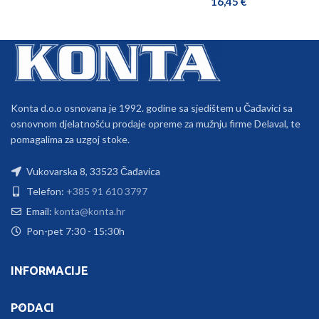
16,45
€
Konta d.o.o osnovana je 1992. godine sa sjedištem u Čađavici sa
osnovnom djelatnošću prodaje opreme za mužnju firme Delaval, te
pomagalima za uzgoj stoke.
Vukovarska 8, 33523 Čađavica
Telefon:
+385 91 610 3797
Email:
konta@konta.hr
Pon-pet 7:30 - 15:30h
INFORMACIJE
PODACI