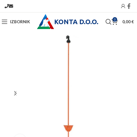
KONTA D.O.O.
0
IZBORNIK
0,00
€