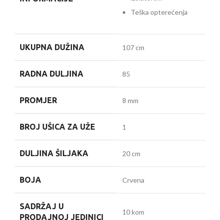
Teška opterećenja
UKUPNA DUŽINA
107 cm
RADNA DULJINA
85
PROMJER
8 mm
BROJ UŠICA ZA UŽE
1
DULJINA ŠILJAKA
20 cm
BOJA
Crvena
SADRŽAJ U
10 kom
PRODAJNOJ JEDINICI