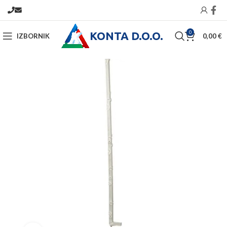
KONTA D.O.O.
0
IZBORNIK
0,00
€