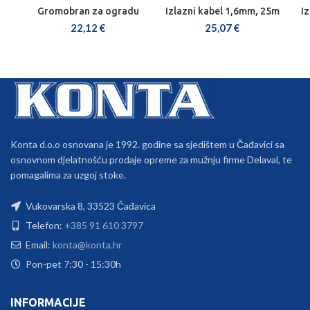
Gromobran za ogradu
Izlazni kabel 1,6mm, 25m
Iz
22,12
€
25,07
€
Konta d.o.o osnovana je 1992. godine sa sjedištem u Čađavici sa
osnovnom djelatnošću prodaje opreme za mužnju firme Delaval, te
pomagalima za uzgoj stoke.
Vukovarska 8, 33523 Čađavica
Telefon:
+385 91 610 3797
Email:
konta@konta.hr
Pon-pet 7:30 - 15:30h
INFORMACIJE