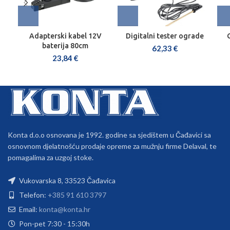
Adapterski kabel 12V
Digitalni tester ograde
baterija 80cm
62,33
€
23,84
€
Konta d.o.o osnovana je 1992. godine sa sjedištem u Čađavici sa
osnovnom djelatnošću prodaje opreme za mužnju firme Delaval, te
pomagalima za uzgoj stoke.
Vukovarska 8, 33523 Čađavica
Telefon:
+385 91 610 3797
Email:
konta@konta.hr
Pon-pet 7:30 - 15:30h