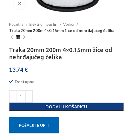
Povećajte sliku
Početna
Električni pastiri
Vodiči
Traka 20mm 200m 4×0.15mm žice od nehrđajućeg čelika
Traka 20mm 200m 4×0.15mm žice od
nehrđajućeg čelika
13,74
€
Dostupno
DODAJ U KOŠARICU
POŠALJITE UPIT