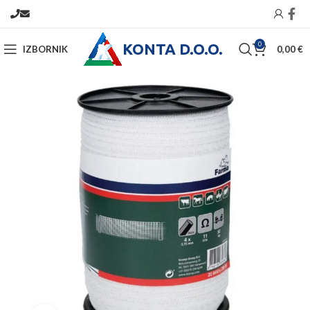
KONTA D.O.O.
0
IZBORNIK
0,00
€