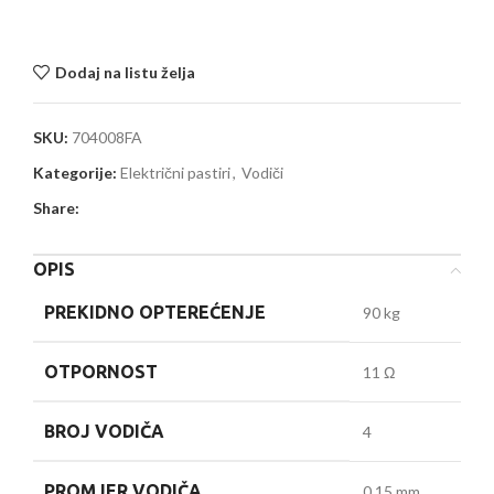
Dodaj na listu želja
SKU:
704008FA
Kategorije:
Električni pastiri
,
Vodiči
Share:
OPIS
PREKIDNO OPTEREĆENJE
90 kg
OTPORNOST
11 Ω
BROJ VODIČA
4
PROMJER VODIČA
0,15 mm