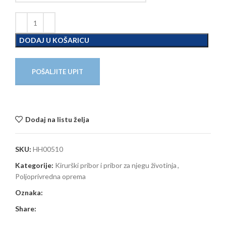
DODAJ U KOŠARICU
POŠALJITE UPIT
Dodaj na listu želja
SKU:
HH00510
Kategorije:
Kirurški pribor i pribor za njegu životinja
,
Poljoprivredna oprema
Oznaka:
Share: