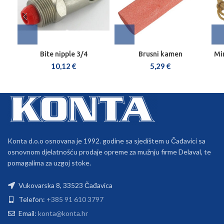
Bite nipple 3/4
Brusni kamen
Mi
10,12
€
5,29
€
Konta d.o.o osnovana je 1992. godine sa sjedištem u Čađavici sa
osnovnom djelatnošću prodaje opreme za mužnju firme Delaval, te
pomagalima za uzgoj stoke.
Vukovarska 8, 33523 Čađavica
Telefon:
+385 91 610 3797
Email:
konta@konta.hr