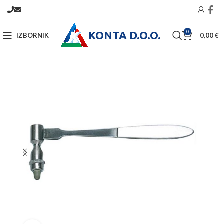
KONTA D.O.O.
0
IZBORNIK
0,00
€