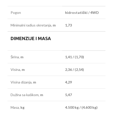
Pogon
hidrostatički / 4WD
Minimalni radius okretanja,
m
1,73
DIMENZIJE I MASA
Širina,
m
1,41 / (1,70)
Visina,
m
2,36 / (2,54)
Visina dizanja,
m
4,29
Dužina sa kašikom,
m
5,47
Masa,
kg
4.500 kg / (4.600 kg)