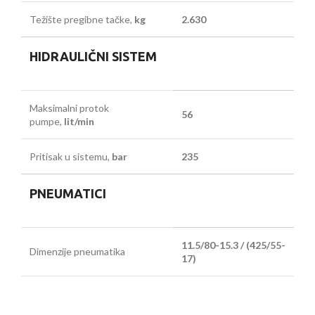
Težište pregibne tačke,
kg
2.630
HIDRAULIČNI SISTEM
Maksimalni protok
56
pumpe,
lit/min
Pritisak u sistemu,
bar
235
PNEUMATICI
11.5/80-15.3 / (425/55-
Dimenzije pneumatika
17)