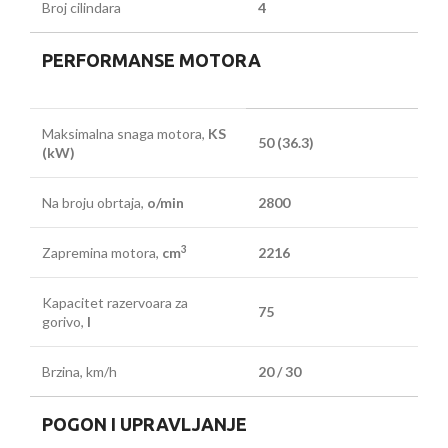
Broj cilindara
4
PERFORMANSE MOTORA
Maksimalna snaga motora,
KS
50 (36.3)
(kW)
Na broju obrtaja,
o/min
2800
3
Zapremina motora,
cm
2216
Kapacitet razervoara za
75
gorivo,
l
Brzina, km/h
20 / 30
POGON I UPRAVLJANJE