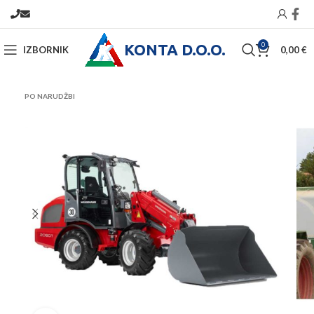
KONTA D.O.O.
0
IZBORNIK
0,00
€
PO NARUDŽBI