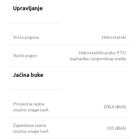
Upravljanje
Vrsta pogona
Hidrostatski
Hidrostatički preko PTO
Vučni pogon
zupčanika i pogonskog vratila
Jačina buke
Prosječna razina
100.4 dB(A)
zvučne snage LwA
Zajamčena razina
101 dB(A)
zvučne snage LwA