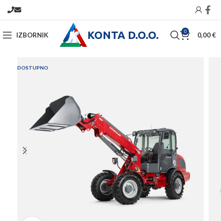
KONTA D.O.O.
0
IZBORNIK
0,00
€
DOSTUPNO