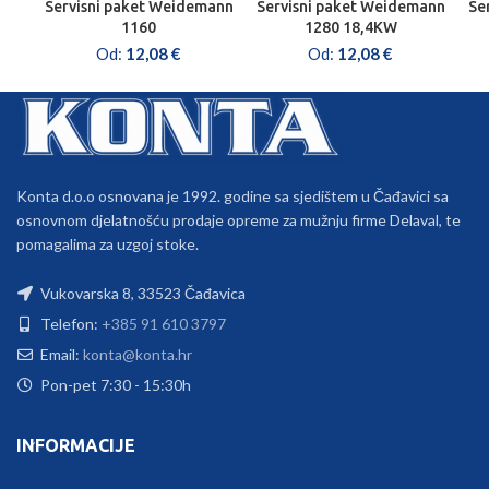
Servisni paket Weidemann
Servisni paket Weidemann
Se
1160
1280 18,4KW
Od:
12,08
€
Od:
12,08
€
Konta d.o.o osnovana je 1992. godine sa sjedištem u Čađavici sa
osnovnom djelatnošću prodaje opreme za mužnju firme Delaval, te
pomagalima za uzgoj stoke.
Vukovarska 8, 33523 Čađavica
Telefon:
+385 91 610 3797
Email:
konta@konta.hr
Pon-pet 7:30 - 15:30h
INFORMACIJE