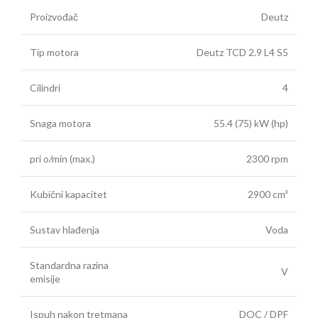
Proizvođač
Deutz
Tip motora
Deutz TCD 2.9 L4 S5
Cilindri
4
Snaga motora
55.4 (75) kW (hp)
pri o/min (max.)
2300 rpm
Kubični kapacitet
2900 cm³
Sustav hlađenja
Voda
Standardna razina
V
emisije
Ispuh nakon tretmana
DOC / DPF