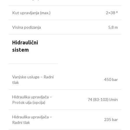
Kut upravljanja (max.)
2×38 °
Visina podizanja
5,8 m
Hidraulični
sistem
Vanjske usluge – Radni
450 bar
tlak
Hidraulika upravljača –
74 (83-103) l/min
Protok ulja (opcija)
Hidraulika upravljača –
235 bar
Radni tlak