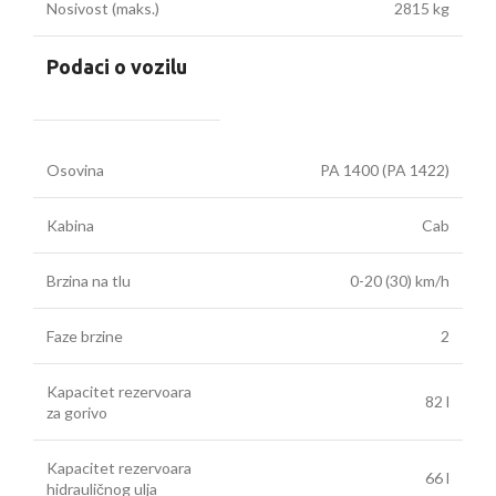
Nosivost (maks.)
2815 kg
Podaci o vozilu
Osovina
PA 1400 (PA 1422)
Kabina
Cab
Brzina na tlu
0-20 (30) km/h
Faze brzine
2
Kapacitet rezervoara
82 l
za gorivo
Kapacitet rezervoara
66 l
hidrauličnog ulja