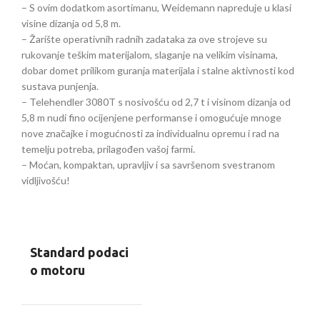
– S ovim dodatkom asortimanu, Weidemann napreduje u klasi
visine dizanja od 5,8 m.
– Žarište operativnih radnih zadataka za ove strojeve su
rukovanje teškim materijalom, slaganje na velikim visinama,
dobar domet prilikom guranja materijala i stalne aktivnosti kod
sustava punjenja.
– Telehendler 3080T s nosivošću od 2,7 t i visinom dizanja od
5,8 m nudi fino ocijenjene performanse i omogućuje mnoge
nove značajke i mogućnosti za individualnu opremu i rad na
temelju potreba, prilagođen vašoj farmi.
– Moćan, kompaktan, upravljiv i sa savršenom svestranom
vidljivošću!
Standard podaci
o motoru