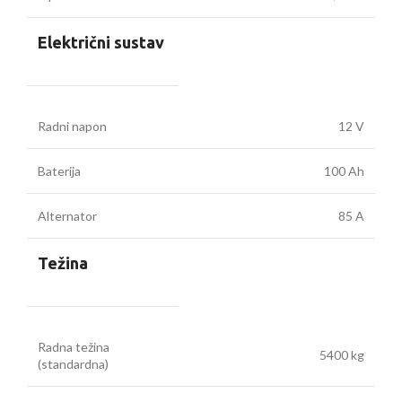
Električni sustav
Radni napon
12 V
Baterija
100 Ah
Alternator
85 A
Težina
Radna težina
5400 kg
(standardna)