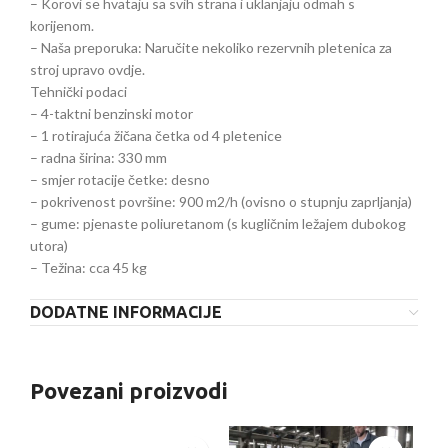
– Korovi se hvataju sa svih strana i uklanjaju odmah s
korijenom.
– Naša preporuka: Naručite nekoliko rezervnih pletenica za
stroj upravo ovdje.
Tehnički podaci
– 4-taktni benzinski motor
– 1 rotirajuća žičana četka od 4 pletenice
– radna širina: 330 mm
– smjer rotacije četke: desno
– pokrivenost površine: 900 m2/h (ovisno o stupnju zaprljanja)
– gume: pjenaste poliuretanom (s kugličnim ležajem dubokog
utora)
– Težina: cca 45 kg
DODATNE INFORMACIJE
Povezani proizvodi