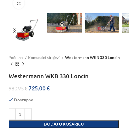
Povećajte sliku
Početna
Komunalni strojevi
Westermann WKB 330 Loncin
Westermann WKB 330 Loncin
725,00
€
980,95
€
Dostupno
DODAJ U KOŠARICU