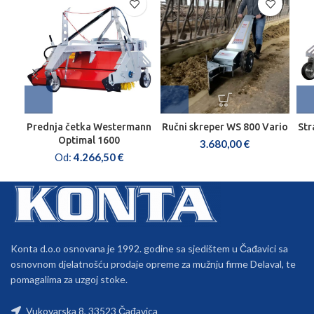
Prednja četka Westermann
Ručni skreper WS 800 Vario
Str
Optimal 1600
3.680,00
€
Od:
4.266,50
€
Konta d.o.o osnovana je 1992. godine sa sjedištem u Čađavici sa
osnovnom djelatnošću prodaje opreme za mužnju firme Delaval, te
pomagalima za uzgoj stoke.
Vukovarska 8, 33523 Čađavica