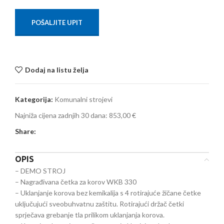
POŠALJITE UPIT
Dodaj na listu želja
Kategorija:
Komunalni strojevi
Najniža cijena zadnjih 30 dana:
853,00 €
Share:
OPIS
– DEMO STROJ
– Nagrađivana četka za korov WKB 330
– Uklanjanje korova bez kemikalija s 4 rotirajuće žičane četke
uključujući sveobuhvatnu zaštitu. Rotirajući držač četki
sprječava grebanje tla prilikom uklanjanja korova.