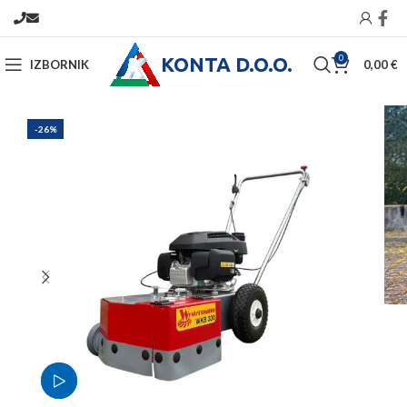
KONTA D.O.O.
0
IZBORNIK
0,00
€
-26%
Video