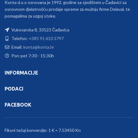
Konta d.o.o osnovana je 1992. godine sa sjedištem u Čađavici sa
osnovnom djelatnošću prodaje opreme za mužnju firme Delaval, te
pomagalima za uzgoj stoke.
Vukovarska 8, 33523 Čađavica
Telefon:
+385 91 610 3797
Email:
konta@konta.hr
Pon-pet 7:30 - 15:30h
INFORMACIJE
PODACI
FACEBOOK
Fiksni tečaj konverzije: 1 € = 7.53450 Kn