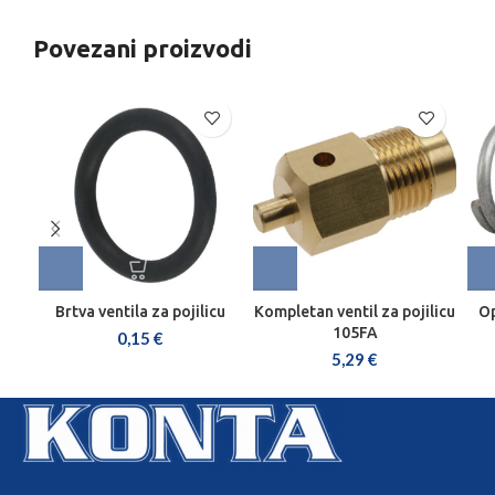
Povezani proizvodi
Brtva ventila za pojilicu
Kompletan ventil za pojilicu
Op
105FA
0,15
€
5,29
€