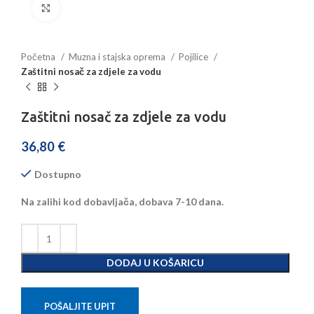
Povećajte sliku
Početna
Muzna i stajska oprema
Pojilice
Zaštitni nosač za zdjele za vodu
Zaštitni nosač za zdjele za vodu
36,80
€
Dostupno
Na zalihi kod dobavljača, dobava 7-10 dana.
DODAJ U KOŠARICU
POŠALJITE UPIT