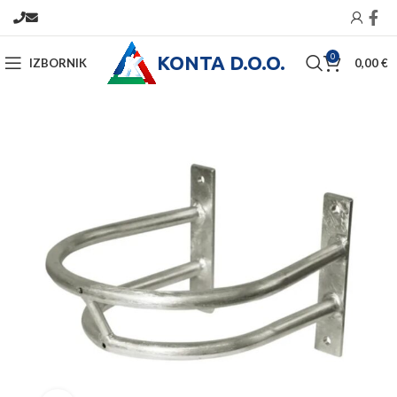
KONTA D.O.O.
0
IZBORNIK
0,00
€