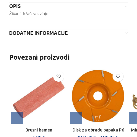
OPIS
Žičani držač za svinje
DODATNE INFORMACIJE
Povezani proizvodi
Brusni kamen
Disk za obradu papaka P6
Mi