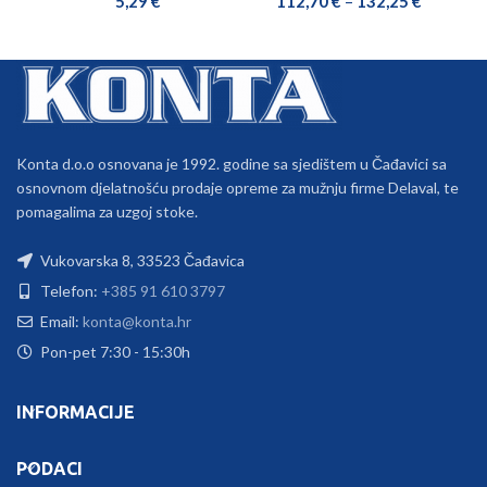
5,29
€
112,70
€
–
132,25
€
Konta d.o.o osnovana je 1992. godine sa sjedištem u Čađavici sa
osnovnom djelatnošću prodaje opreme za mužnju firme Delaval, te
pomagalima za uzgoj stoke.
Vukovarska 8, 33523 Čađavica
Telefon:
+385 91 610 3797
Email:
konta@konta.hr
Pon-pet 7:30 - 15:30h
INFORMACIJE
PODACI