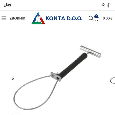
KONTA D.O.O.
0
IZBORNIK
0,00
€