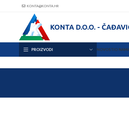
KONTA@KONTA.HR
KONTA D.O.O. - ČAĐAV
PROIZVODI
NOVOSTI
O NAM