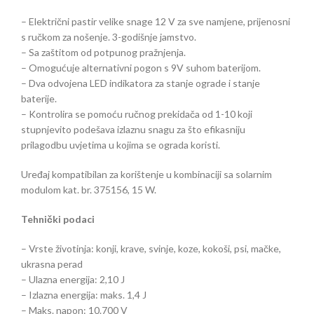
– Električni pastir velike snage 12 V za sve namjene, prijenosni
s ručkom za nošenje. 3-godišnje jamstvo.
– Sa zaštitom od potpunog pražnjenja.
– Omogućuje alternativni pogon s 9V suhom baterijom.
– Dva odvojena LED indikatora za stanje ograde i stanje
baterije.
– Kontrolira se pomoću ručnog prekidača od 1-10 koji
stupnjevito podešava izlaznu snagu za što efikasniju
prilagodbu uvjetima u kojima se ograda koristi.
Uređaj kompatibilan za korištenje u kombinaciji sa solarnim
modulom kat. br. 375156, 15 W.
Tehnički podaci
– Vrste životinja: konji, krave, svinje, koze, kokoši, psi, mačke,
ukrasna perad
– Ulazna energija: 2,10 J
– Izlazna energija: maks. 1,4 J
– Maks. napon: 10.700 V