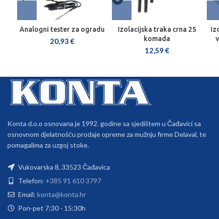
Analogni tester za ogradu
Izolacijska traka crna 25
Iz
komada
20,93
€
12,59
€
Konta d.o.o osnovana je 1992. godine sa sjedištem u Čađavici sa
osnovnom djelatnošću prodaje opreme za mužnju firme Delaval, te
pomagalima za uzgoj stoke.
Vukovarska 8, 33523 Čađavica
Telefon:
+385 91 610 3797
Email:
konta@konta.hr
Pon-pet 7:30 - 15:30h