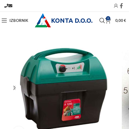
KONTA D.O.O.
0
IZBORNIK
0,00
€