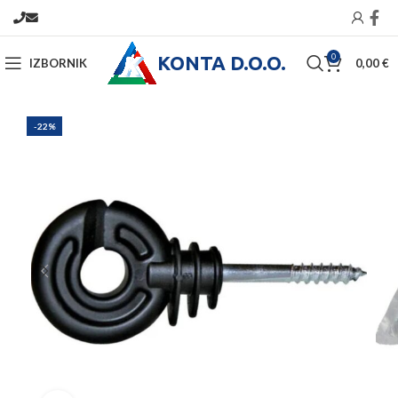
KONTA D.O.O.
0
IZBORNIK
0,00
€
-22%