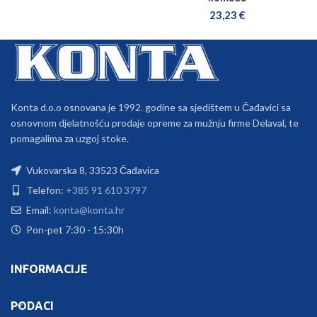
23,23
€
Konta d.o.o osnovana je 1992. godine sa sjedištem u Čađavici sa
osnovnom djelatnošću prodaje opreme za mužnju firme Delaval, te
pomagalima za uzgoj stoke.
Vukovarska 8, 33523 Čađavica
Telefon:
+385 91 610 3797
Email:
konta@konta.hr
Pon-pet 7:30 - 15:30h
INFORMACIJE
PODACI