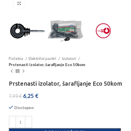
Povećajte sliku
Početna
Električni pastiri
Izolatori
Prstenasti izolator, šarafljanje Eco 50kom
Prstenasti izolator, šarafljanje Eco 50kom
6,25
€
7,99
€
Dostupno