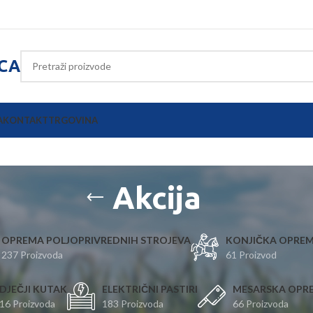
ICA
A
KONTAKT
TRGOVINA
Akcija
OPREMA POLJOPRIVREDNIH STROJEVA
KONJIČKA OPRE
237 Proizvoda
61 Proizvod
DJEČJI KUTAK
ELEKTRIČNI PASTIRI
MESARSKA OPR
16 Proizvoda
183 Proizvoda
66 Proizvoda