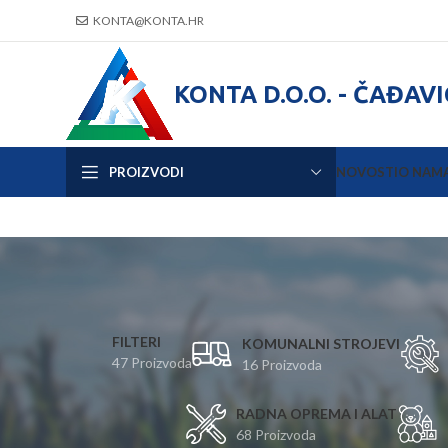
KONTA@KONTA.HR
KONTA D.O.O. - ČAĐAV
PROIZVODI
NOVOSTI
O NAM
FILTERI
KOMUNALNI STROJEVI
47 Proizvoda
16 Proizvoda
RADNA OPREMA I ALAT
68 Proizvoda