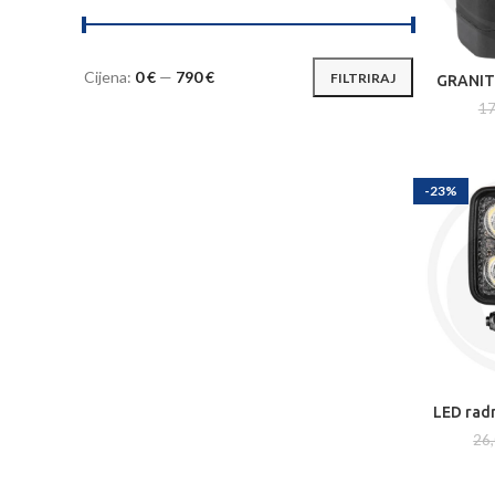
Cijena:
0 €
—
790 €
FILTRIRAJ
GRANIT 
DODA
Min
Maks
17
cijena
cijena
-23%
LED rad
DODA
26