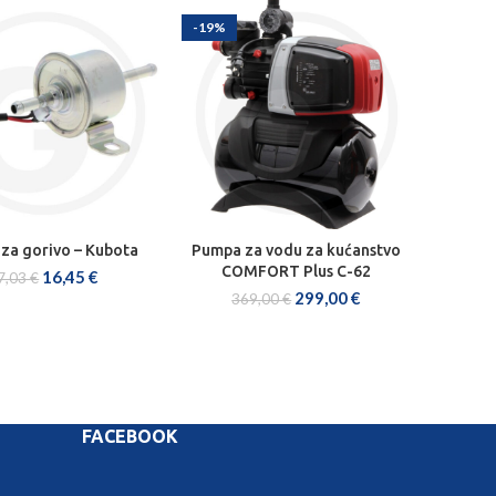
-19%
za gorivo – Kubota
Pumpa za vodu za kućanstvo
AJ U KOŠARICU
DODAJ U KOŠARICU
COMFORT Plus C-62
16,45
€
7,03
€
299,00
€
369,00
€
FACEBOOK