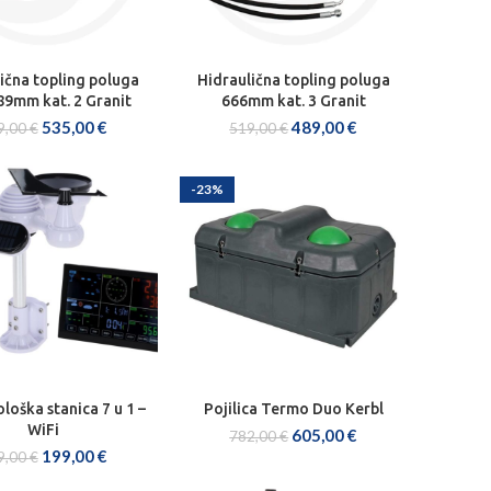
ična topling poluga
Hidraulična topling poluga
AJ U KOŠARICU
DODAJ U KOŠARICU
89mm kat. 2 Granit
666mm kat. 3 Granit
535,00
€
489,00
€
9,00
€
519,00
€
-23%
oška stanica 7 u 1 –
Pojilica Termo Duo Kerbl
AJ U KOŠARICU
DODAJ U KOŠARICU
WiFi
605,00
€
782,00
€
199,00
€
9,00
€