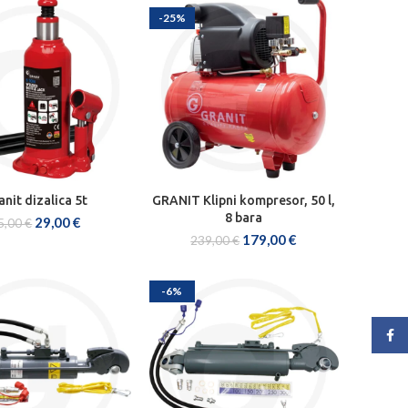
-25%
anit dizalica 5t
GRANIT Klipni kompresor, 50 l,
AJ U KOŠARICU
DODAJ U KOŠARICU
8 bara
29,00
€
5,00
€
179,00
€
239,00
€
-6%
Face