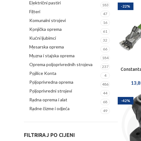
Električni pastiri
183
-22%
Filteri
47
Komunalni strojevi
16
Konjička oprema
61
Kućni ljubimci
32
Mesarska oprema
66
Muzna i stajska oprema
184
Oprema poljoprivrednih strojeva
237
Constanta
ODA
Pojilice Konta
4
Poljoprivredna oprema
13,
486
Poljoprivredni strojevi
44
Radna oprema i alat
-42%
68
Radne čizme i odjeća
49
FILTRIRAJ PO CIJENI