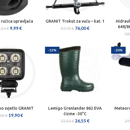
ručica upravljača
GRANIT Trokut za vuču – kat. 1
Hidraul
J U KOŠARICU
DODAJ U KOŠARICU
DOD
649/8
9,99
€
76,00
€
,14
€
97,75
€
58
-22%
-20%
no svjetlo GRANIT
Lemigo Grenlander 862 EVA
Meteorol
J U KOŠARICU
ODABERI OPCIJE
DOD
čizme -30°C
19,90
€
,00
€
26,55
€
33,93
€
24