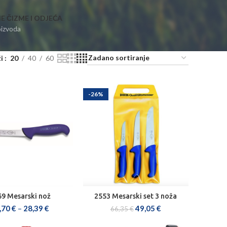
E ČIZME I ODJEĆA
oizvoda
ži
20
40
60
-26%
69 Mesarski nož
2553 Mesarski set 3 noža
DABERI OPCIJE
DODAJ U KOŠARICU
,70
€
–
28,39
€
49,05
€
66,35
€