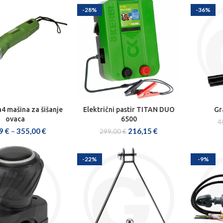
-28%
-36%
4 mašina za šišanje
Električni pastir TITAN DUO
Gr
BERI OPCIJE
DODAJ U KOŠARICU
DOD
ovaca
6500
4
89
€
–
355,00
€
216,15
€
299,00
€
-22%
-9%