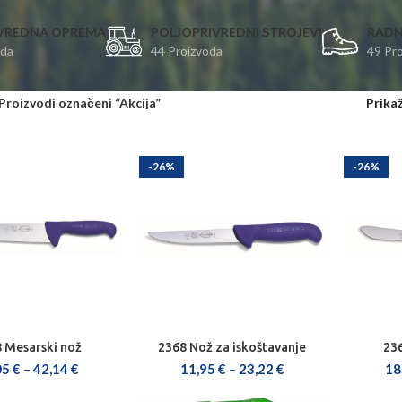
VREDNA OPREMA
POLJOPRIVREDNI STROJEVI
RADN
oda
44 Proizvoda
49 Pr
Proizvodi označeni “Akcija”
Prika
-26%
-26%
 Mesarski nož
2368 Nož za iskoštavanje
23
BERI OPCIJE
ODABERI OPCIJE
O
05
€
–
42,14
€
11,95
€
–
23,22
€
18