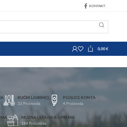
KONTAKT
0
0,00
€
MA
KUĆNI LJUBIMCI
POJILICE KONTA
32 Proizvoda
4 Proizvoda
EMA
MUZNA I STAJSKA OPREMA
184 Proizvoda