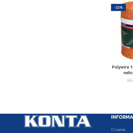
-22%
Polywire 1
DODA
nehr
33
INFORMA
O nama