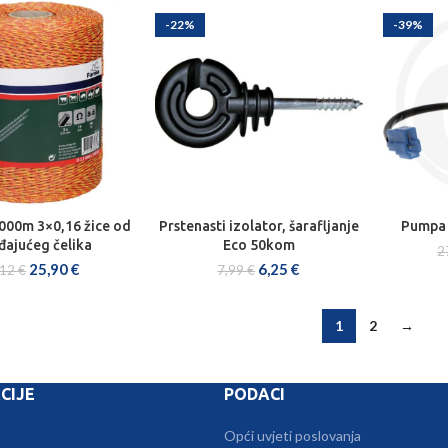
-22%
-39%
000m 3×0,16 žice od
Prstenasti izolator, šarafljanje
Pumpa 
J U KOŠARICU
DODAJ U KOŠARICU
DOD
đajućeg čelika
Eco 50kom
2
25,90
€
6,25
€
,12
€
7,99
€
1
2
→
CIJE
PODACI
Opći uvjeti poslovanja