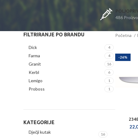
POLJOPRI
486 Proizv
FILTRIRANJE PO BRANDU
Početna
Dick
4
Farma
4
-26%
Granit
16
Kerbl
6
Lemigo
1
Proboss
1
2348
ODA
KATEGORIJE
22,
Dječji kutak
16