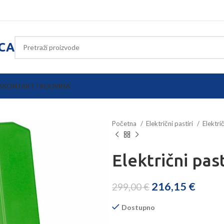
ICA
A
KONTAKT
TRGOVINA
Početna
Električni pastiri
Elektri
Električni pa
216,15
€
299,00
€
Dostupno