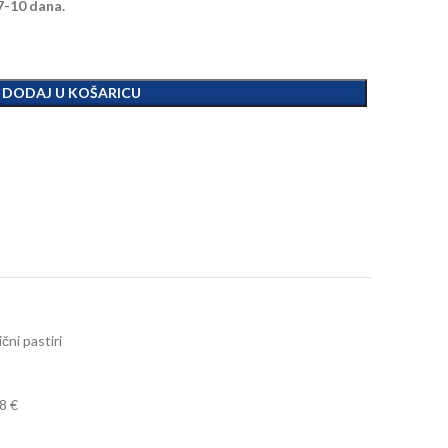
7-10 dana.
DODAJ U KOŠARICU
ični pastiri
8 €