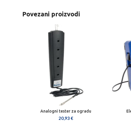
Povezani proizvodi
Analogni tester za ogradu
El
DODAJ U KOŠARICU
20,93
€