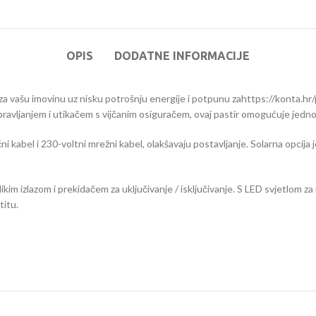
OPIS
DODATNE INFORMACIJE
za vašu imovinu uz nisku potrošnju energije i potpunu zahttps://konta.hr/
avljanjem i utikačem s vijčanim osiguračem, ovaj pastir omogućuje jednos
jučni kabel i 230-voltni mrežni kabel, olakšavaju postavljanje. Solarna opc
ikim izlazom i prekidačem za uključivanje / isključivanje. S LED svjetlom 
titu.