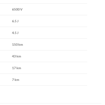
6500 V
6.5 J
4.5 J
150 km
43 km
17 km
7
km