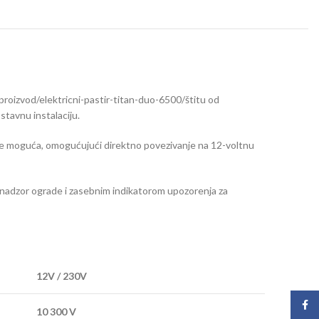
proizvod/elektricni-pastir-titan-duo-6500/štitu od
tavnu instalaciju.
ija je moguća, omogućujući direktno povezivanje na 12-voltnu
za nadzor ograde i zasebnim indikatorom upozorenja za
12V / 230V
Face
10 300 V