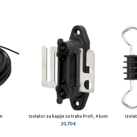
5m
Izolator za kapije za traku Profi, 4 kom
Izola
DODAJ U KOŠARICU
20,70
€