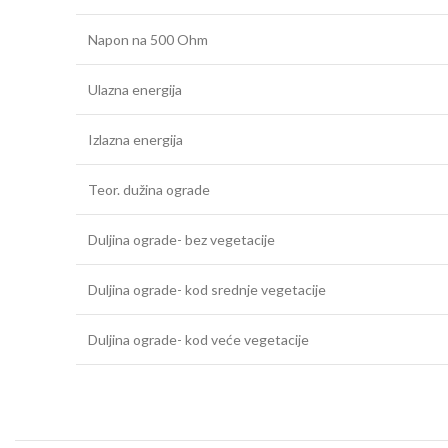
Napon na 500 Ohm
Ulazna energija
Izlazna energija
Teor. dužina ograde
Duljina ograde- bez vegetacije
Duljina ograde- kod srednje vegetacije
Duljina ograde- kod veće vegetacije