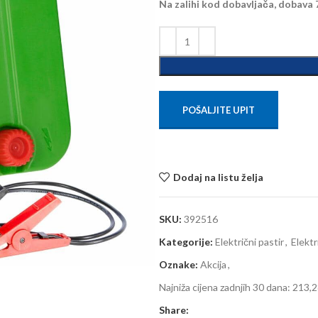
Na zalihi kod dobavljača, dobava 
POŠALJITE UPIT
Dodaj na listu želja
SKU:
392516
Kategorije:
Električni pastir
,
Elektr
Oznake:
Akcija
,
Najniža cijena zadnjih 30 dana:
213,2
Share: