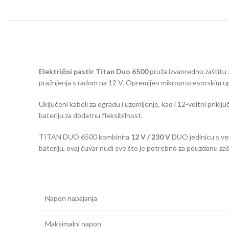
Električni pastir Titan Duo 6500
pruža izvanrednu zaštitu 
pražnjenja s radom na 12 V. Opremljen mikroprocesorskim upr
Uključeni kabeli za ogradu i uzemljenje, kao i 12-voltni prikl
bateriju za dodatnu fleksibilnost.
TITAN DUO 6500 kombinira
12 V / 230 V
DUO jedinicu s vel
bateriju, ovaj čuvar nudi sve što je potrebno za pouzdanu zaš
Napon napajanja
Maksimalni napon