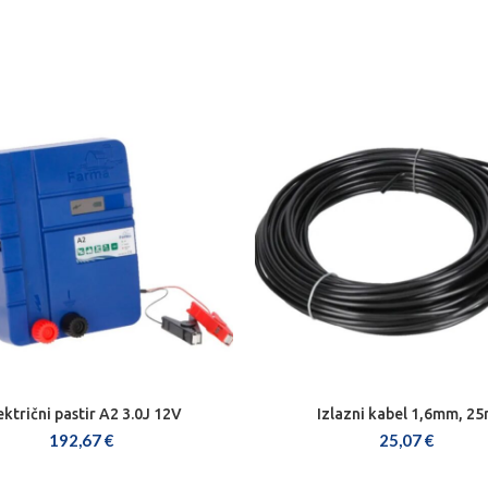
ektrični pastir A2 3.0J 12V
Izlazni kabel 1,6mm, 2
DODAJ U KOŠARICU
DODAJ U KOŠARICU
192,67
€
25,07
€