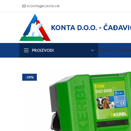
KONTA@KONTA.HR
KONTA D.O.O. - ČAĐAV
PROIZVODI
NOVOSTI
O NAM
-28%