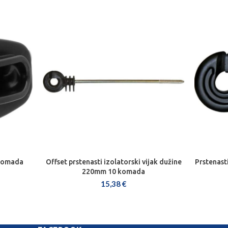
 komada
Offset prstenasti izolatorski vijak dužine
Prstenast
DODAJ U KOŠARICU
220mm 10 komada
15,38
€