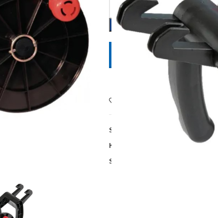
POŠALJITE UPIT
Dodaj na listu želja
SKU:
702015FA
Kategorije:
Električni pastiri
,
Ostal
Share: