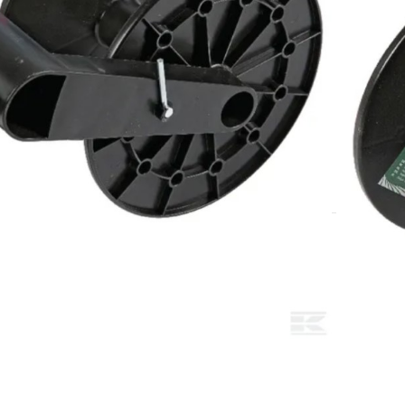
DODAJ U KOŠARICU
i pribor za električne pastire