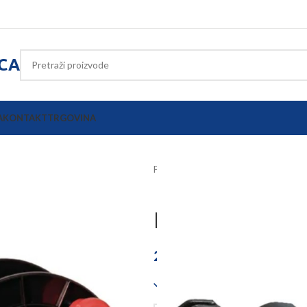
ICA
A
KONTAKT
TRGOVINA
Početna
Električni pastiri
Ostali 
Namotaj za ži
27,03
€
Dostupno