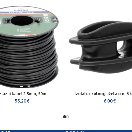
zlazni kabel 2.5mm, 50m
Izolator kutnog užeta crni 6
DODAJ U KOŠARICU
DODAJ U KOŠARICU
55,20
€
6,00
€