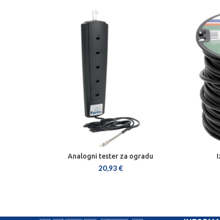
Analogni tester za ogradu
I
DODAJ U KOŠARICU
20,93
€