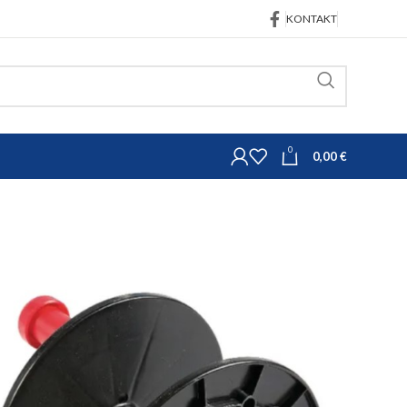
KONTAKT
0
0,00
€
pribor za električne pastire
Namotaj za žice 200m
ce 200m