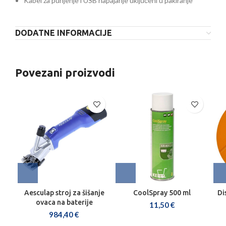
Kabel za punjenje i USB napajanje uključeni u pakiranje
DODATNE INFORMACIJE
Povezani proizvodi
Aesculap stroj za šišanje
CoolSpray 500 ml
Di
ovaca na baterije
11,50
€
984,40
€