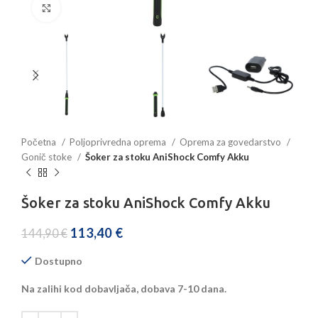
Povećajte sliku
Početna
Poljoprivredna oprema
Oprema za govedarstvo
Gonič stoke
Šoker za stoku AniShock Comfy Akku
Šoker za stoku AniShock Comfy Akku
113,40
€
144,90
€
Dostupno
Na zalihi kod dobavljača, dobava 7-10 dana.