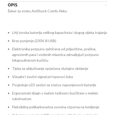
OPIS
Šoker za stoku AniShock Comfy Akku
Litij-ionska baterija velikog kapaciteta i dugog vijeka trajanja
Brzo punjenje (230V ili USB)
Elektronika potpuno zaštićena od prljavštine, prašine,
agresivnih para i vodenih mlaznica zahvaljujući potpuno
inkapsuliranom kućištu
Tipka za uključivanje sprječava slučajno okidanje
Vizualni i zvučni signal pri isporuci šoka
Posjeduje LED zaslon za status napunjenosti baterije
Ergonomski dizajn s malom težinom i kućištem s mekim
rukohvatom
Fleksibilna polikarbonatna osovina otporna na lomljenje