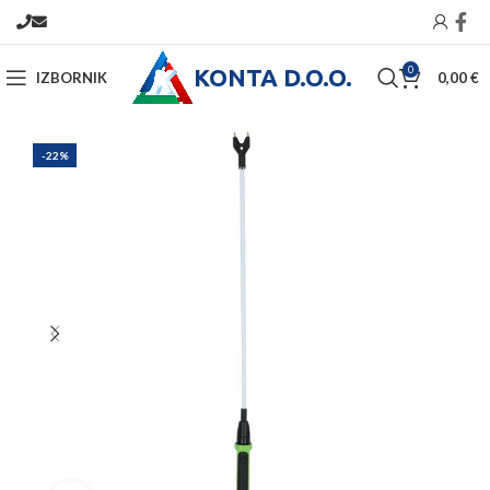
KONTA D.O.O.
0
IZBORNIK
0,00
€
-22%