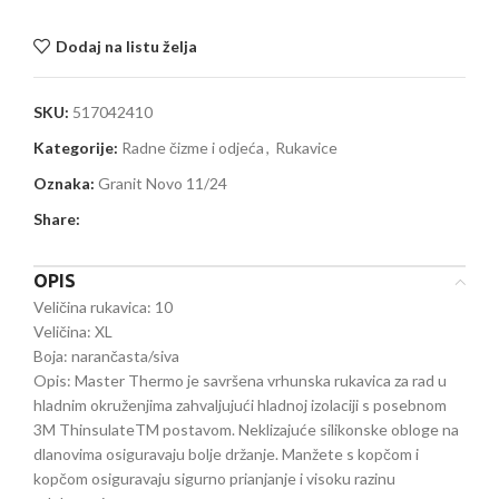
Dodaj na listu želja
SKU:
517042410
Kategorije:
Radne čizme i odjeća
,
Rukavice
Oznaka:
Granit Novo 11/24
Share:
OPIS
Veličina rukavica: 10
Veličina: XL
Boja: narančasta/siva
Opis: Master Thermo je savršena vrhunska rukavica za rad u
hladnim okruženjima zahvaljujući hladnoj izolaciji s posebnom
3M ThinsulateTM postavom. Neklizajuće silikonske obloge na
dlanovima osiguravaju bolje držanje. Manžete s kopčom i
kopčom osiguravaju sigurno prianjanje i visoku razinu