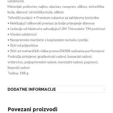
udobnosti.
Materijal: poliester, najlon, elastan, neopren, silikon, sintetička
koža, dlanovi: sintetička koža, silikon
Tehnički podaci: • Premium rukavice za zahtjevne korisnike
• Neklizajući silikonski premaz za bolje prianjanje dlanova
• Izolacija od hladnoće zahvaljujući 3M Thinsulate TM podstavi
• Visoka udobnost
• Neoprenske manšete s kopčanjem na kuku i petlju
• Štiti od prljavštine
• Štiti od mehaničkih rizika prema EN388 razinama performansi
Područja primjene: građevinski radovi, šumarski radovi,
vrtlarstvo, poljoprivredni radovi, montažni radovi, popravci,
limarski radovi
Težina: 188 g
DODATNE INFORMACIJE
Povezani proizvodi