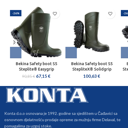
-26%
-2
Bekina Safety boot S5
Bekina Safety boot S5
Steplite® Easygrip
StepliteX® Solidgrip
St
67,15
€
100,63
€
90,85
€
Konta d.o.o osnovana je 1992. godine sa sjedištem u Čađavici sa
osnovnom djelatnošću prodaje opreme za mužnju firme Delaval, te
pomagalima za uzgoj stoke.