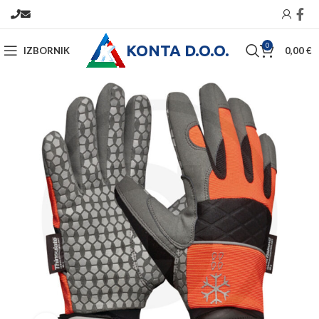
KONTA D.O.O.
0
IZBORNIK
0,00
€