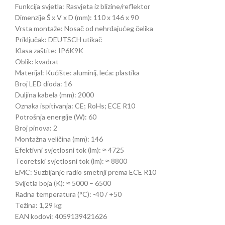
Funkcija svjetla: Rasvjeta iz blizine/reflektor
Dimenzije Š x V x D (mm): 110 x 146 x 90
Vrsta montaže: Nosač od nehrđajućeg čelika
Priključak: DEUTSCH utikač
Klasa zaštite: IP6K9K
Oblik: kvadrat
Materijal: Kućište: aluminij, leća: plastika
Broj LED dioda: 16
Duljina kabela (mm): 2000
Oznaka ispitivanja: CE; RoHs; ECE R10
Potrošnja energije (W): 60
Broj pinova: 2
Montažna veličina (mm): 146
Efektivni svjetlosni tok (lm): ≈ 4725
Teoretski svjetlosni tok (lm): ≈ 8800
EMC: Suzbijanje radio smetnji prema ECE R10
Svijetla boja (K): ≈ 5000 – 6500
Radna temperatura (°C): -40 / +50
Težina: 1,29 kg
EAN kodovi: 4059139421626