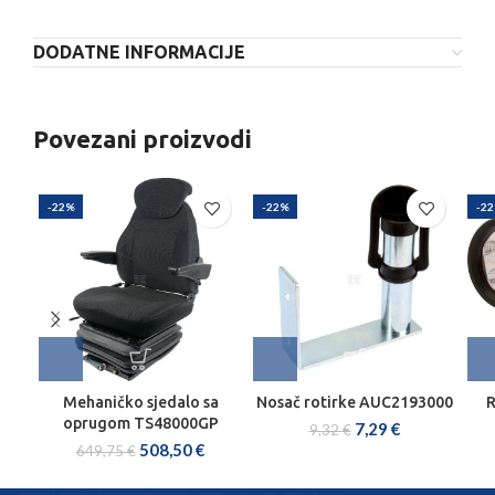
DODATNE INFORMACIJE
Povezani proizvodi
-22%
-22%
-2
Mehaničko sjedalo sa
Nosač rotirke AUC2193000
R
oprugom TS48000GP
7,29
€
9,32
€
508,50
€
649,75
€