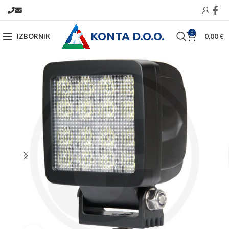
KONTA D.O.O.
0
IZBORNIK
0,00
€