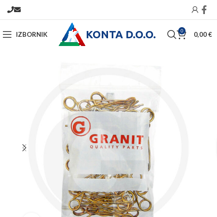
KONTA D.O.O.
0
IZBORNIK
0,00
€