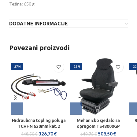
Težina: 650 g
DODATNE INFORMACIJE
Povezani proizvodi
-27%
-22%
-2
Hidraulična topling poluga
Mehaničko sjedalo sa
R
TCVHN 620mm kat. 2
oprugom TS48000GP
326,70
€
508,50
€
448,50
€
649,75
€