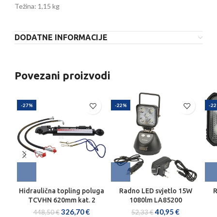
Težina: 1,15 kg
DODATNE INFORMACIJE
Povezani proizvodi
-27%
-22%
-2
Hidraulična topling poluga
Radno LED svjetlo 15W
R
TCVHN 620mm kat. 2
1080lm LA85200
326,70
€
40,95
€
448,50
€
52,33
€