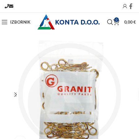
KONTA D.O.O.
0
IZBORNIK
0,00
€