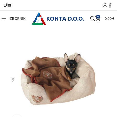
KONTA D.O.O.
0
IZBORNIK
0,00
€