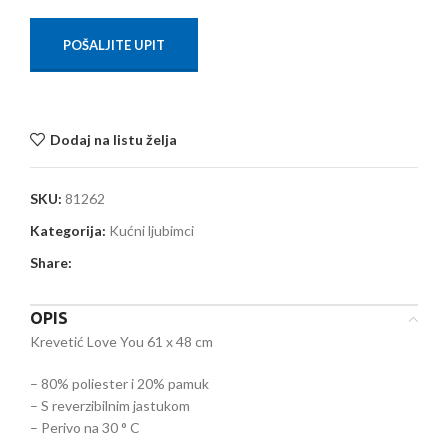
POŠALJITE UPIT
Dodaj na listu želja
SKU:
81262
Kategorija:
Kućni ljubimci
Share:
OPIS
Krevetić Love You 61 x 48 cm
– 80% poliester i 20% pamuk
– S reverzibilnim jastukom
– Perivo na 30 ° C