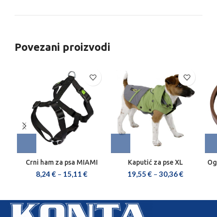
Povezani proizvodi
Crni ham za psa MIAMI
Kaputić za pse XL
Ogr
8,24
€
–
15,11
€
19,55
€
–
30,36
€