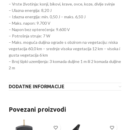
– Vrste životinja: konji, bikovi, krave, ovce, koze, divlje svinje
– Ulazna energija: 8,20 J
– Izlazna energija: min. 0,50 J – maks. 6,50 J
– Maks. napon: 9.700 V
– Napon bez opterećenja: 9.600 V
– Potrošnja struje: 7 W
– Maks. moguća duljina ograde s obzirom na vegetaciju: niska
vegetacija 60,0 km – srednje visoka vegetacija 12 km – visoka i
gusta vegetacija 6 km
– Broj šipki uzemljenja: 3 komada duljine 1 m ili 2 komada duljine
2 m
DODATNE INFORMACIJE
Povezani proizvodi