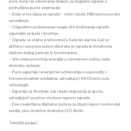
ovce, konji i za odvraćanje divljači; za dugačke ograde u
područjima guste vegetacije.
– Dvije vrste izlaza za ograde – niski i visoki. Mikroprocesorsko
upravljanje.
– Odgođeno podešavanje snage čini dodirivanje ograde
sigurnijim za ljude i životinje.
– Ograda se stalno prati pomoću funkcije alarma, koji se
aktivira i usporava pulsni slijed ako je ograda je dotaknuta
tijekom duljeg perioda tj. kontinuirano.
– Vrlo niska potrošnja energije u normalnom režimu rada,
ekološko rješenje.
– Puno sigurnija i energetski učinkovitija u usporedbi s
konvencionalnim uređajima, zahvaljujući AKOtronic puls
tehnologiji.
– Sigurnije za životinje, čak i kada vegetacija je gusta,
zahvaljujući izuzetno visokom naponu ograde.
– Dva osvijetljena digitalna zaslona za izlazni napon i potencijal
zemlje, plus dodatne dvobojne LED diode.
Tehnički podaci