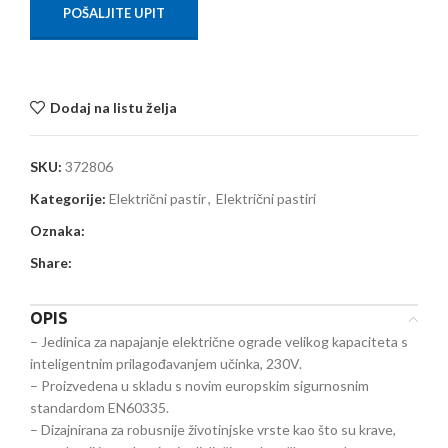
POŠALJITE UPIT
Dodaj na listu želja
SKU:
372806
Kategorije:
Električni pastir
,
Električni pastiri
Oznaka:
Share:
OPIS
– Jedinica za napajanje električne ograde velikog kapaciteta s
inteligentnim prilagođavanjem učinka, 230V.
– Proizvedena u skladu s novim europskim sigurnosnim
standardom EN60335.
– Dizajnirana za robusnije životinjske vrste kao što su krave,