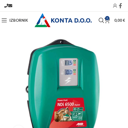
KONTA D.O.O.
0
IZBORNIK
0,00
€