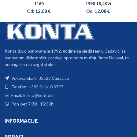
1160
1390 18,4KW
Od:
12,08
€
Od:
12,08
€
Konta d.o.o osnovana je 1992. godine sa sjedištem u Čađavici sa
osnovnom djelatnošću prodaje opreme za mužnju firme Delaval, te
pomagalima za uzgoj stoke.
Vukovarska 8, 33523 Čađavica
Telefon:
+385 91 610 3797
Email:
konta@konta.hr
Pon-pet 7:30 - 15:30h
INFORMACIJE
PODACI