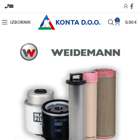
KONTA D.O.O.
0
IZBORNIK
0,00
€