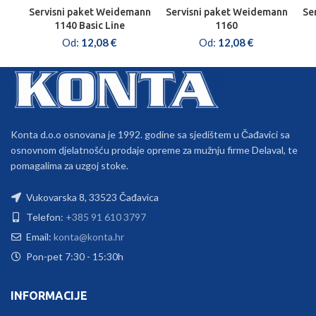
Servisni paket Weidemann
Servisni paket Weidemann
Se
1140 Basic Line
1160
Od:
12,08
€
Od:
12,08
€
Konta d.o.o osnovana je 1992. godine sa sjedištem u Čađavici sa
osnovnom djelatnošću prodaje opreme za mužnju firme Delaval, te
pomagalima za uzgoj stoke.
Vukovarska 8, 33523 Čađavica
Telefon:
+385 91 610 3797
Email:
konta@konta.hr
Pon-pet 7:30 - 15:30h
INFORMACIJE