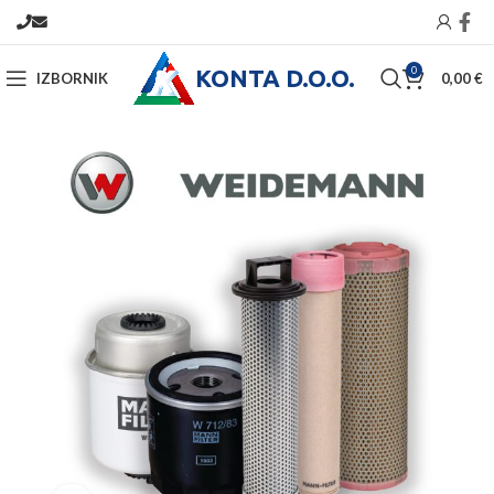
KONTA D.O.O.
0
IZBORNIK
0,00
€