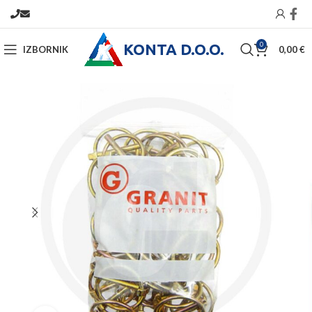
KONTA D.O.O.
0
IZBORNIK
0,00
€