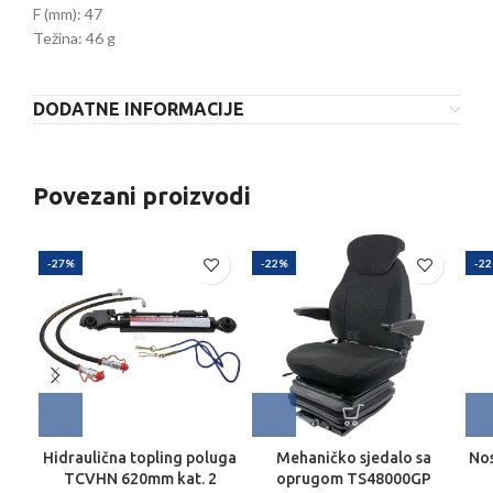
F (mm): 47
Težina: 46 g
DODATNE INFORMACIJE
Povezani proizvodi
-27%
-22%
-2
Hidraulična topling poluga
Mehaničko sjedalo sa
No
TCVHN 620mm kat. 2
oprugom TS48000GP