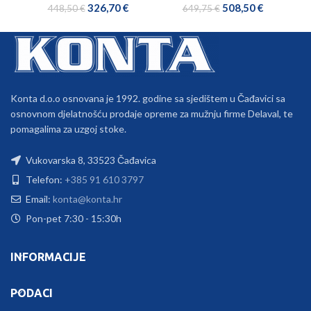
326,70
€
508,50
€
448,50
€
649,75
€
Konta d.o.o osnovana je 1992. godine sa sjedištem u Čađavici sa
osnovnom djelatnošću prodaje opreme za mužnju firme Delaval, te
pomagalima za uzgoj stoke.
Vukovarska 8, 33523 Čađavica
Telefon:
+385 91 610 3797
Email:
konta@konta.hr
Pon-pet 7:30 - 15:30h
INFORMACIJE
PODACI