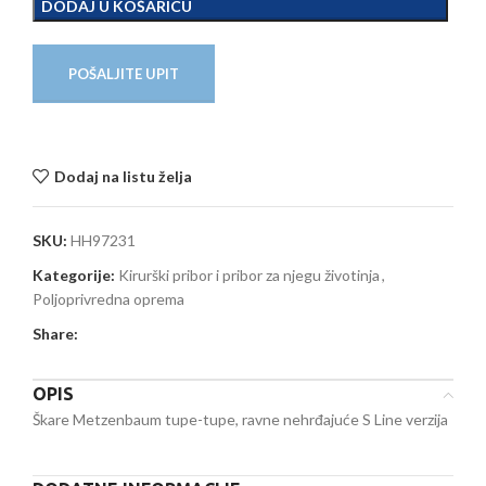
DODAJ U KOŠARICU
POŠALJITE UPIT
Dodaj na listu želja
SKU:
HH97231
Kategorije:
Kirurški pribor i pribor za njegu životinja
,
Poljoprivredna oprema
Share:
OPIS
Škare Metzenbaum tupe-tupe, ravne nehrđajuće S Line verzija