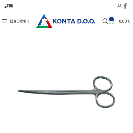
KONTA D.O.O.
0
IZBORNIK
0,00
€