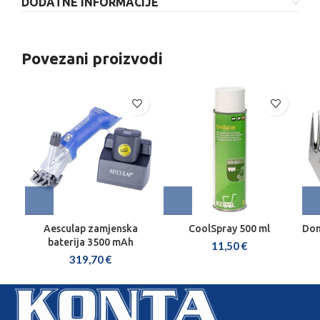
DODATNE INFORMACIJE
Povezani proizvodi
Aesculap zamjenska
CoolSpray 500 ml
Don
baterija 3500 mAh
11,50
€
319,70
€