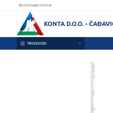
KONTA@KONTA.HR
KONTA D.O.O. - ČAĐAV
PROIZVODI
NOVOSTI
O NAM