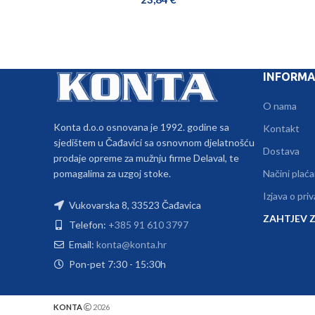
INFORMA
O nama
Konta d.o.o osnovana je 1992. godine sa
Kontakt
sjedištem u Čađavici sa osnovnom djelatnošću
Dostava
prodaje opreme za mužnju firme Delaval, te
pomagalima za uzgoj stoke.
Načini plaća
Izjava o pri
Vukovarska 8, 33523 Čađavica
ZAHTJEV Z
Telefon:
+385 91 610 3797
Email:
konta@konta.hr
Pon-pet 7:30 - 15:30h
KONTA
2026