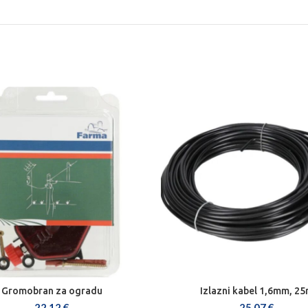
Gromobran za ogradu
Izlazni kabel 1,6mm, 2
DODAJ U KOŠARICU
DODAJ U KOŠARICU
22,12
€
25,07
€