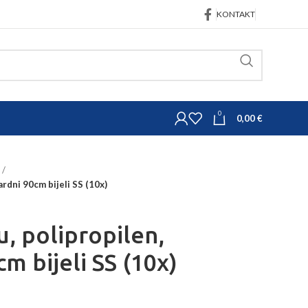
KONTAKT
0
0,00
€
ardni 90cm bijeli SS (10x)
, polipropilen,
m bijeli SS (10x)