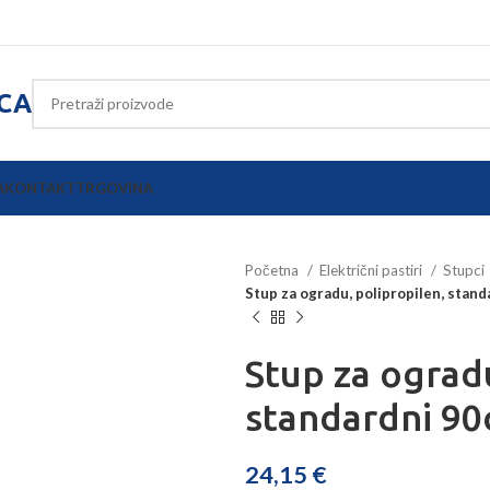
ICA
A
KONTAKT
TRGOVINA
Početna
Električni pastiri
Stupci
Stup za ogradu, polipropilen, stand
Stup za ogradu
standardni 90c
24,15
€