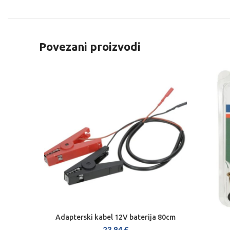
Povezani proizvodi
Adapterski kabel 12V baterija 80cm
DODAJ U KOŠARICU
23,84
€