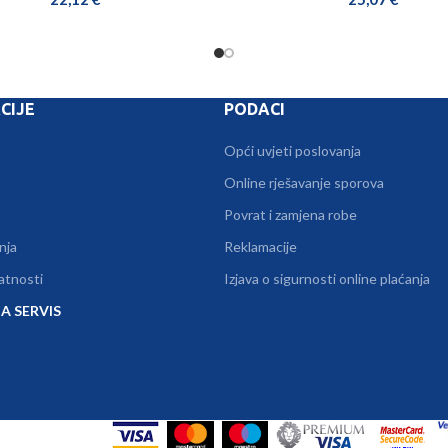
CIJE
PODACI
Opći uvjeti poslovanja
Online rješavanje sporova
Povrat i zamjena robe
nja
Reklamacije
vatnosti
Izjava o sigurnosti online plaćanja
A SERVIS