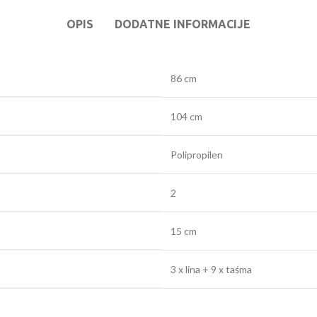
OPIS
DODATNE INFORMACIJE
86 cm
104 cm
Polipropilen
2
15 cm
3 x lina + 9 x taśma