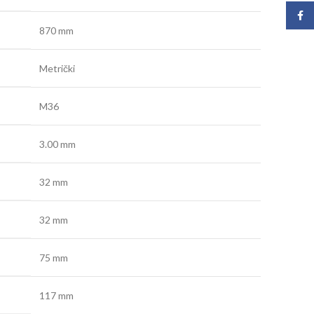
Face
870 mm
Metrički
M36
3.00 mm
32 mm
32 mm
75 mm
117 mm