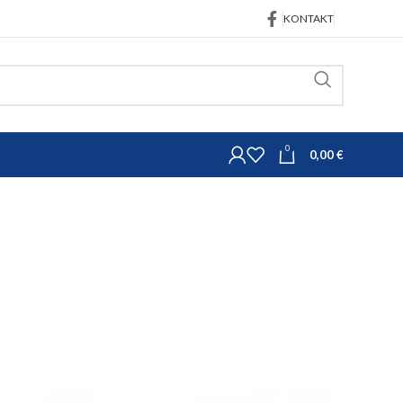
KONTAKT
0
0,00
€
trojeva
Topling poluge
3
ga 450mm M36 kat. 3/3