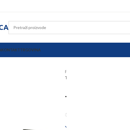
ICA
A
KONTAKT
TRGOVINA
Početna
Oprema poljoprivrednih s
Topling poluga 450mm M36 kat. 3/
Topling polu
152,10
€
194,35
€
Dostupno