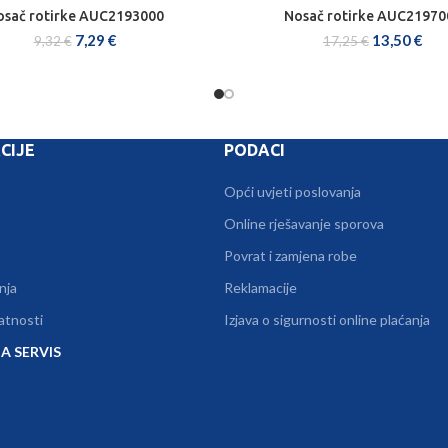
osač rotirke AUC2193000
Nosač rotirke AUC21970
DODAJ U KOŠARICU
DODAJ U KOŠARICU
7,29
€
13,50
€
9,32
€
17,25
€
CIJE
PODACI
Opći uvjeti poslovanja
Online rješavanje sporova
Povrat i zamjena robe
nja
Reklamacije
vatnosti
Izjava o sigurnosti online plaćanja
A SERVIS