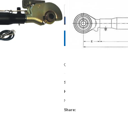
POŠALJITE UPIT
Dodaj na listu želja
SKU:
TLC4503633KR
Kategorije:
Oprema poljoprivrednih
Najniža cijena zadnjih 30 dana:
169,0
Share: