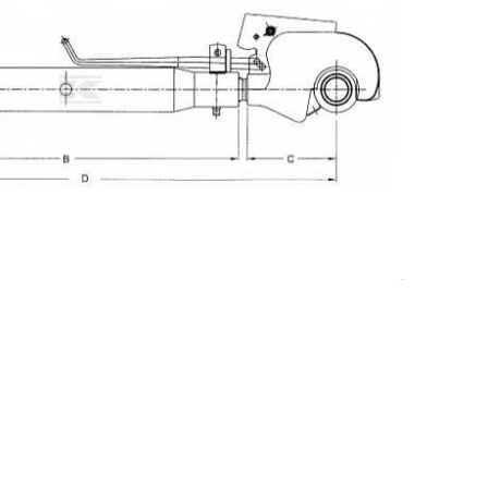
DODAJ U KOŠARICU
 strojeva
,
Topling poluge
0 €