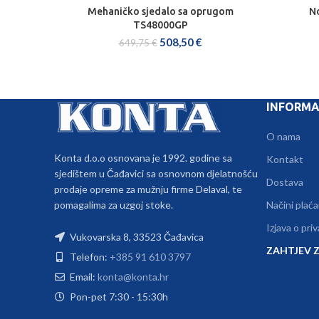
Mehaničko sjedalo sa oprugom
N
DODAJ U KOŠARICU
TS48000GP
508,50
€
649,75
€
INFORMA
O nama
Konta d.o.o osnovana je 1992. godine sa
Kontakt
sjedištem u Čađavici sa osnovnom djelatnošću
Dostava
prodaje opreme za mužnju firme Delaval, te
pomagalima za uzgoj stoke.
Načini plaća
Izjava o pri
Vukovarska 8, 33523 Čađavica
ZAHTJEV Z
Telefon:
+385 91 610 3797
Email:
konta@konta.hr
Pon-pet 7:30 - 15:30h