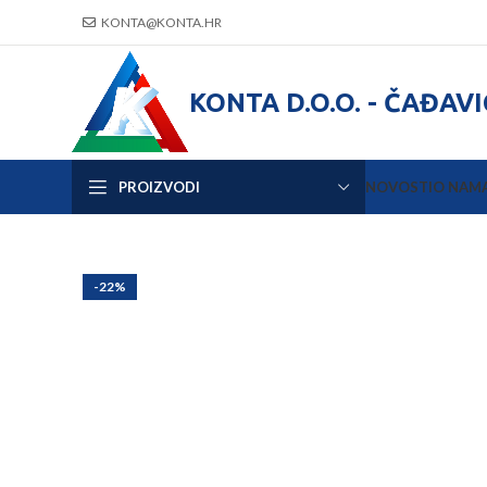
KONTA@KONTA.HR
KONTA D.O.O. - ČAĐAV
PROIZVODI
NOVOSTI
O NAM
-22%