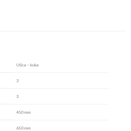
Ušica – kuka
3
3
450 mm
650 mm