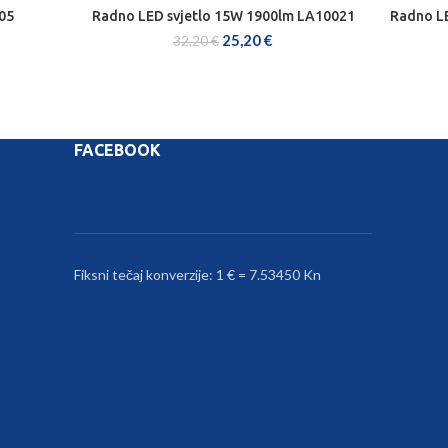
05
Radno LED svjetlo 15W 1900lm LA10021
Radno LE
DODAJ U KOŠARICU
25,20
€
32,20
€
FACEBOOK
Fiksni tečaj konverzije: 1 € = 7.53450 Kn