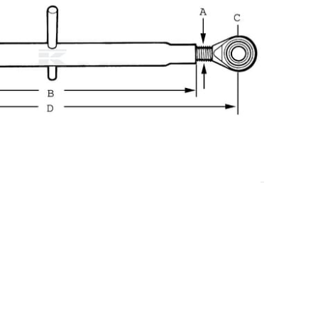
DODAJ U KOŠARICU
 strojeva
,
Topling poluge
0 €