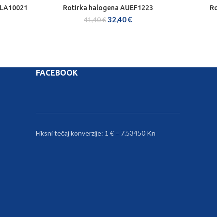
 LA10021
Rotirka halogena AUEF1223
Ro
DODAJ U KOŠARICU
32,40
€
41,40
€
FACEBOOK
Fiksni tečaj konverzije: 1 € = 7.53450 Kn