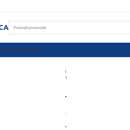
ICA
A
KONTAKT
TRGOVINA
Početna
Oprema poljoprivrednih s
Topling poluga 540mm M30 kat. 2/
Topling polu
90,90
€
116,15
€
Dostupno