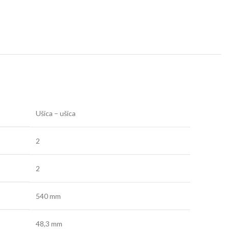
Ušica – ušica
2
2
540 mm
48,3 mm