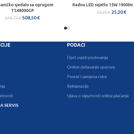
aničko sjedalo sa oprugom
Radno LED svjetlo 15W 1900lm
DODAJ U KOŠARICU
DODAJ U KOŠARICU
TS48000GP
25,20
€
32,20
€
508,50
€
649,75
€
CIJE
PODACI
Opći uvjeti poslovanja
Online rješavanje sporova
Povrat i zamjena robe
nja
Reklamacije
vatnosti
Izjava o sigurnosti online plaćanja
A SERVIS