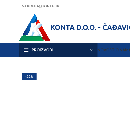
KONTA@KONTA.HR
KONTA D.O.O. - ČAĐAV
PROIZVODI
NOVOSTI
O NAM
-22%