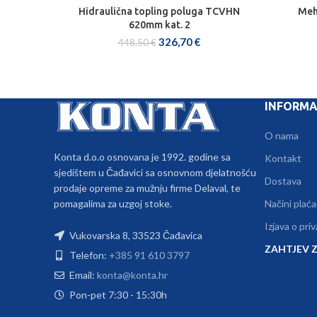
Hidraulična topling poluga TCVHN
Meh
DODAJ U KOŠARICU
620mm kat. 2
326,70
€
448,50
€
INFORMA
O nama
Konta d.o.o osnovana je 1992. godine sa
Kontakt
sjedištem u Čađavici sa osnovnom djelatnošću
Dostava
prodaje opreme za mužnju firme Delaval, te
pomagalima za uzgoj stoke.
Načini plaća
Izjava o pri
Vukovarska 8, 33523 Čađavica
ZAHTJEV Z
Telefon:
+385 91 610 3797
Email:
konta@konta.hr
Pon-pet 7:30 - 15:30h