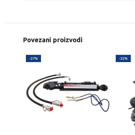
Povezani proizvodi
-27%
-22%