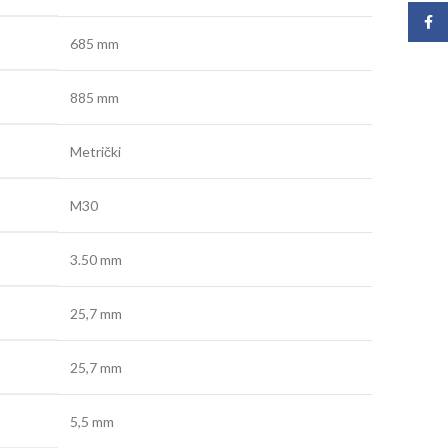
Face
685 mm
885 mm
Metrički
M30
3.50 mm
25,7 mm
25,7 mm
5,5 mm