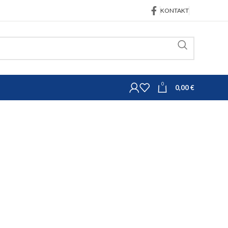
KONTAKT
0
0,00
€
trojeva
Topling poluge
2
ga 540mm M30 kat. 2/2