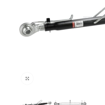
Povećajte sliku