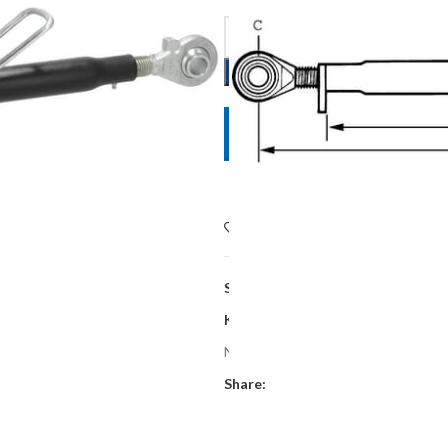
POŠALJITE UPIT
Dodaj na listu želja
SKU:
TL5403022KR
Kategorije:
Oprema poljoprivrednih
Najniža cijena zadnjih 30 dana:
101,0
Share: