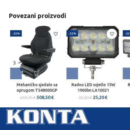
Povezani proizvodi
-22%
-22%
-2
Mehaničko sjedalo sa
Radno LED svjetlo 15W
R
oprugom TS48000GP
1900lm LA10021
508,50
€
25,20
€
649,75
€
32,20
€