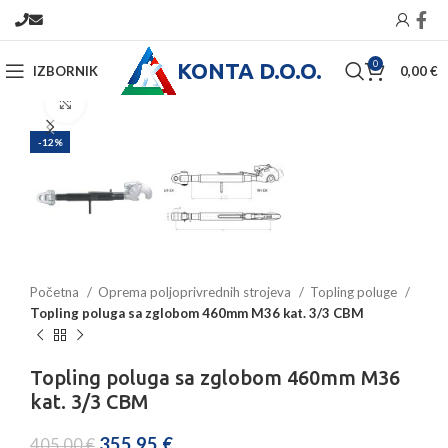
KONTA D.O.O.
0
IZBORNIK
0,00
€
Povećajte sliku
-12%
Početna
Oprema poljoprivrednih strojeva
Topling poluge
Topling poluga sa zglobom 460mm M36 kat. 3/3 CBM
Topling poluga sa zglobom 460mm M36
kat. 3/3 CBM
355,95
€
405,00
€