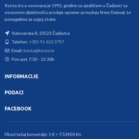
Konta d.o.o osnovana je 1992. godine sa sjedištem u Čađavici sa
osnovnom djelatnošću prodaje opreme za mužnju firme Delaval, te
pomagalima za uzgoj stoke.
Vukovarska 8, 33523 Čađavica
Telefon:
+385 91 610 3797
Email:
konta@konta.hr
Pon-pet 7:30 - 15:30h
INFORMACIJE
PODACI
FACEBOOK
Fiksni tečaj konverzije: 1 € = 7.53450 Kn