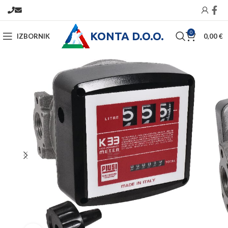
KONTA D.O.O.
0
IZBORNIK
0,00
€