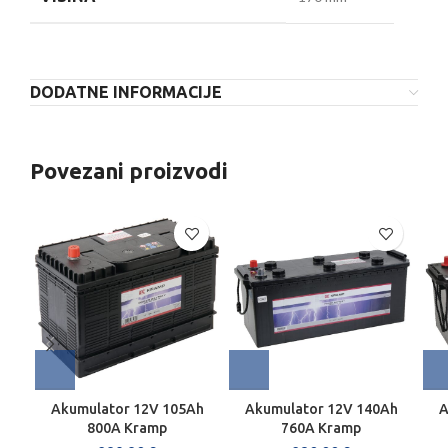
DODATNE INFORMACIJE
Povezani proizvodi
Akumulator 12V 105Ah
Akumulator 12V 140Ah
A
800A Kramp
760A Kramp