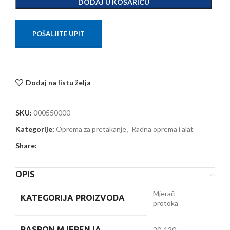
DODAJ U KOŠARICU
POŠALJITE UPIT
Dodaj na listu želja
SKU:
000550000
Kategorije:
Oprema za pretakanje
,
Radna oprema i alat
Share:
OPIS
Mjerač
KATEGORIJA PROIZVODA
protoka
RASPON MJERENJA
20-120