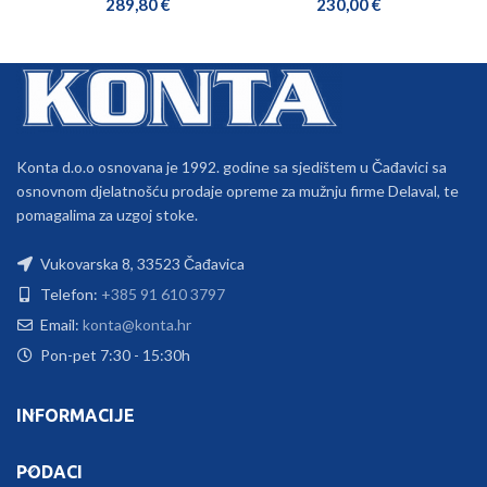
289,80
€
230,00
€
Konta d.o.o osnovana je 1992. godine sa sjedištem u Čađavici sa
osnovnom djelatnošću prodaje opreme za mužnju firme Delaval, te
pomagalima za uzgoj stoke.
Vukovarska 8, 33523 Čađavica
Telefon:
+385 91 610 3797
Email:
konta@konta.hr
Pon-pet 7:30 - 15:30h
INFORMACIJE
PODACI