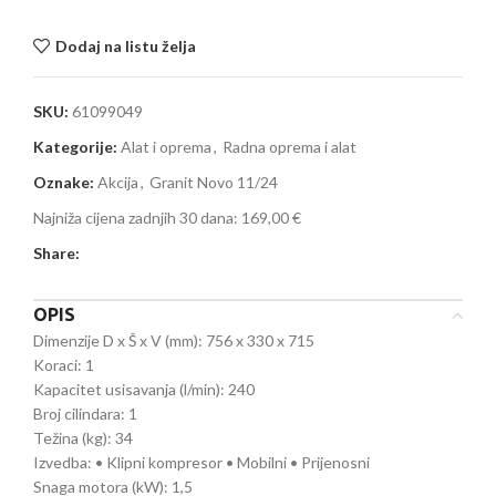
Dodaj na listu želja
SKU:
61099049
Kategorije:
Alat i oprema
,
Radna oprema i alat
Oznake:
Akcija
,
Granit Novo 11/24
Najniža cijena zadnjih 30 dana:
169,00 €
Share:
OPIS
Dimenzije D x Š x V (mm): 756 x 330 x 715
Koraci: 1
Kapacitet usisavanja (l/min): 240
Broj cilindara: 1
Težina (kg): 34
Izvedba: • Klipni kompresor • Mobilni • Prijenosni
Snaga motora (kW): 1,5