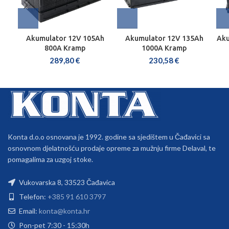
Akumulator 12V 105Ah
Akumulator 12V 135Ah
Aku
800A Kramp
1000A Kramp
289,80
€
230,58
€
Konta d.o.o osnovana je 1992. godine sa sjedištem u Čađavici sa
osnovnom djelatnošću prodaje opreme za mužnju firme Delaval, te
pomagalima za uzgoj stoke.
Vukovarska 8, 33523 Čađavica
Telefon:
+385 91 610 3797
Email:
konta@konta.hr
Pon-pet 7:30 - 15:30h