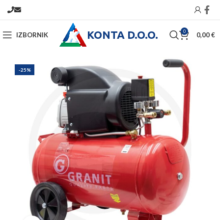
KONTA D.O.O.
0
IZBORNIK
0,00
€
-25%